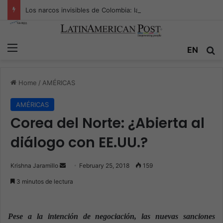
Los narcos invisibles de Colombia: la guerra secreta por la verdad, el poder y la nueva economía de la droga
Menu
EN
S
Home
/
AMÉRICAS
AMÉRICAS
Corea del Norte: ¿Abierta al
diálogo con EE.UU.?
Krishna Jaramillo
S
February 25, 2018
159
e
3 minutos de lectura
n
d
a
Pese a la intención de negociación, las nuevas sanciones