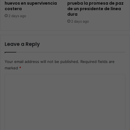
huevos en supervivencia
prueba la promesa de paz
costera
de un presidente de línea
dura
2 days ago
2 days ago
Leave a Reply
Your email address will not be published.
Required fields are
marked
*
C
o
m
m
e
n