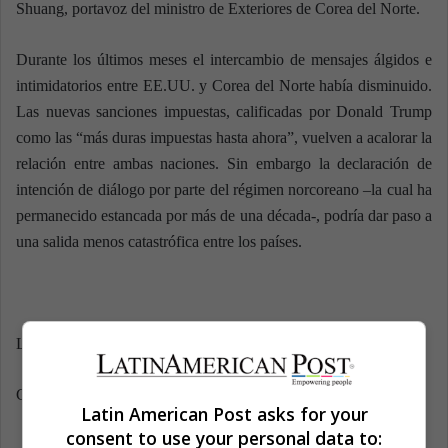
Shuang, portavoz del ministro de Exteriores de Corea del Norte.
Durante los últimos meses el intercambio de mensajes álgidos e
intimidatorios entre EE.UU. y Corea del Norte había disminuido.
Las nuevas sanciones impuestas, calificadas por Donald Trump
como las “más duras impuestas hasta ahora”, vuelven a acalorar la
relación entre ambas naciones. Sin embargo la declaración de
intención de diálogo por parte del régimen norcoreano –la cual ha
permanecido estancada por más de una década-, podría dar paso a
una salida menos catastrófica entre los países.
Latin American Post | Krishna Jaramillo
Copy edited by Susana Cicchetto
Latin American Post asks for your
consent to use your personal data to: