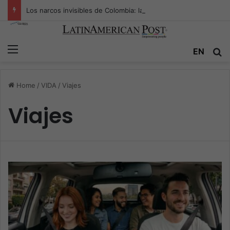
Los narcos invisibles de Colombia: la guerra secreta por la verdad, el poder y la nueva economía de la droga
Menu
EN
S
Home
/
VIDA
/
Viajes
Viajes