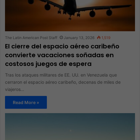
The Latin American Post Staff
January 13, 2026
1,519
El cierre del espacio aéreo caribeño
convierte vacaciones soñadas en
costosos juegos de espera
Tras los ataques militares de EE. UU. en Venezuela que
cerraron el espacio aéreo caribeño, decenas de miles de
viajeros…
Read More »