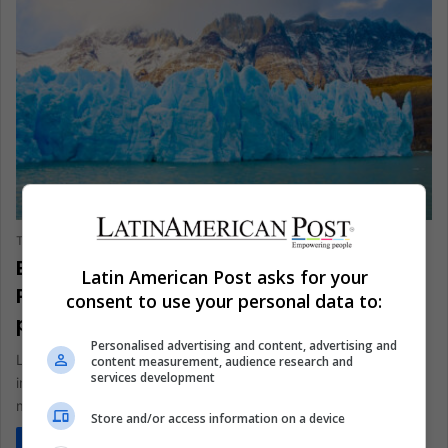
The Latin American Post Staff
September 1, 2024
281
Explora los majestuosos paisajes de la
Latin American Post asks for your
Patagonia: desde glaciares hasta
consent to use your personal data to:
pueblos escondidos
Personalised advertising and content, advertising and
La Patagonia, Argentina, es una tierra de paisajes
content measurement, audience research and
services development
impresionantes y maravillas naturales. Desde imponentes
montañas hasta antiguas cuevas, esta región…
Store and/or access information on a device
Read More »