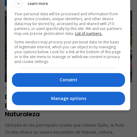
Learn more
Your personal data will be processed and information from
your device (cookies, unique identifiers, and other device
data) may be stored by, accessed by and shared with 210
partners, or used specifically by this site. We and our partners
may use precise geolocation data.
List of partners.
Some vendors may process your personal data on the basis
of legitimate interest, which you can object to by managing
your options below. Look for a link at the bottom of this page
or in the site menu to manage or withdraw consent in privacy
and cookie settings.
Consent
The Latin American Post Staff
May 1, 2024
227
Descubriendo la Ruta Oculta del
Manage options
Ecuador: Un Viaje de Cultura y
Naturaleza
Ubicada en las parroquias rurales que rodean Quito, la Ruta
Oculta ofrece un tesoro escondido de historia, cultura,