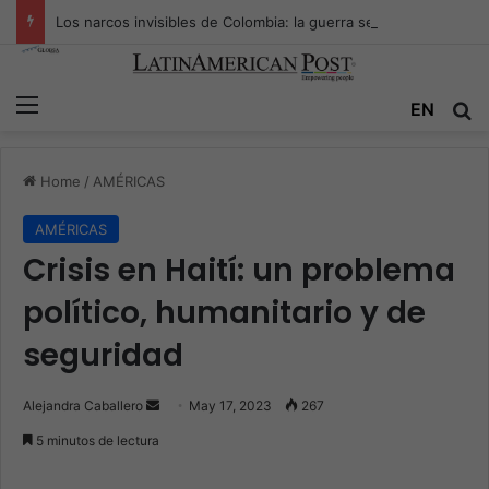
Los narcos invisibles de Colombia: la guerra secreta por la verdad, el poder y la nueva economía de la droga
Menu
EN
S
Home
/
AMÉRICAS
AMÉRICAS
Crisis en Haití: un problema
político, humanitario y de
seguridad
Alejandra Caballero
S
May 17, 2023
267
e
5 minutos de lectura
n
d