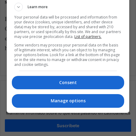
semana.
Learn more
Your personal data will be processed and information from
El presidente de México, Andrés Manuel López
your device (cookies, unique identifiers, and other device
data) may be stored by, accessed by and shared with 210
Obrador, confirmó que tres ciudadanos mexicanos
partners, or used specifically by this site. We and our partners
may use precise geolocation data.
List of partners.
están entre los fallecidos y al menos seis entre los
Some vendors may process your personal data on the basis
heridos.
of legitimate interest, which you can object to by managing
your options below. Look for a link at the bottom of this page
or in the site menu to manage or withdraw consent in privacy
and cookie settings.
Consent
Manage options
Suscríbete a nuestra lista de correos
Mantente informado sobre lo que está pasando en Latinoamérica
Suscríbete