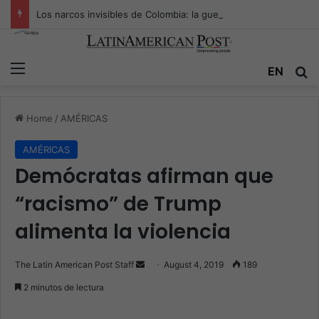
Los narcos invisibles de Colombia: la guerra secreta por la verdad, el poder y la nueva economía de la droga
Menu
EN
S
Home
/
AMÉRICAS
AMÉRICAS
Demócratas afirman que
“racismo” de Trump
alimenta la violencia
The Latin American Post Staff
S
August 4, 2019
189
e
2 minutos de lectura
n
d