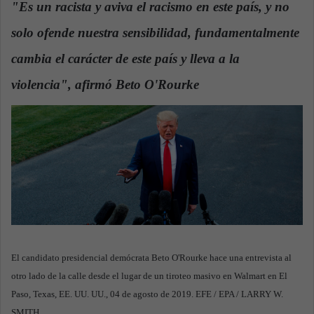
"Es un racista y aviva el racismo en este país, y no
a
solo ofende nuestra sensibilidad, fundamentalmente
n
e
cambia el carácter de este país y lleva a la
m
a
violencia", afirmó Beto O'Rourke
i
l
El candidato presidencial demócrata Beto O'Rourke hace una entrevista al
otro lado de la calle desde el lugar de un tiroteo masivo en Walmart en El
Paso, Texas, EE. UU. UU., 04 de agosto de 2019. EFE / EPA / LARRY W.
SMITH