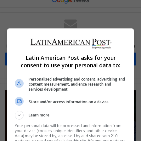
Suscríbete a nuestra lista de correos
Mantente informado sobre lo que está pasando en Latinoamérica
Latin American Post asks for your
Suscríbete
consent to use your personal data to:
Personalised advertising and content, advertising and
content measurement, audience research and
services development
Store and/or access information on a device
Learn more
Your personal data will be processed and information from
your device (cookies, unique identifiers, and other device
data) may be stored by, accessed by and shared with 210
partners, or used specifically by this site. We and our partners