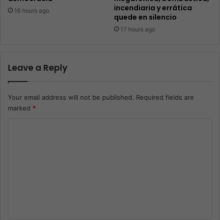
incendiaria y errática
16 hours ago
quede en silencio
17 hours ago
Leave a Reply
Your email address will not be published.
Required fields are
marked
*
C
o
m
m
e
n
t