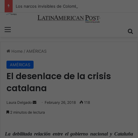
Los narcos invisibles de Colombia: la guerra secreta por la verdad, el poder y la nueva economía de la droga
Menu
S
Home
/
AMÉRICAS
AMÉRICAS
El desenlace de la crisis
catalana
Laura Delgado
S
February 26, 2018
118
e
2 minutos de lectura
n
d
a
La debilitada relación entre el gobierno nacional y Cataluña