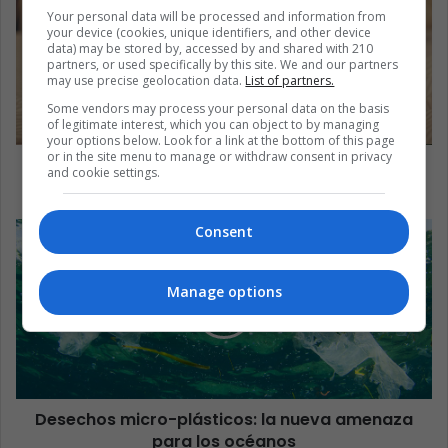
Your personal data will be processed and information from
your device (cookies, unique identifiers, and other device
data) may be stored by, accessed by and shared with 210
partners, or used specifically by this site. We and our partners
may use precise geolocation data.
List of partners.
Some vendors may process your personal data on the basis
of legitimate interest, which you can object to by managing
your options below. Look for a link at the bottom of this page
or in the site menu to manage or withdraw consent in privacy
Ansiedad y depresión: un cóctel peligroso en
and cookie settings.
redes sociales
Consent
Manage options
Desechos micro-plásticos: la nueva amenaza
para los océanos