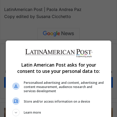
LatinAmerican Post | Paola Andrea Paz
Copy edited by Susana Cicchetto
Latin American Post asks for your
Suscríbete a nuestra lista de correos
consent to use your personal data to:
Mantente informado sobre lo que está pasando en Latinoamérica
Suscríbete
Personalised advertising and content, advertising and
content measurement, audience research and
services development
Store and/or access information on a device
Learn more