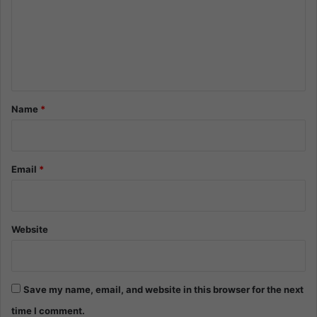
m
e
n
t
*
Name
*
Email
*
Website
Save my name, email, and website in this browser for the next
time I comment.