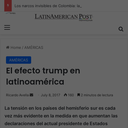
Los narcos invisibles de Colombia: la guerra secreta por la verdad, el poder y la nueva economía de la droga
Menu
S
Home
/
AMÉRICAS
AMÉRICAS
El efecto trump en
latinoamérica
Ricardo Avella
S
July 8, 2017
160
2 minutos de lectura
e
La tensión en los países del hemisferio sur es cada
n
vez más evidente en la medida en que aumentan las
d
a
declaraciones del actual presidente de Estados