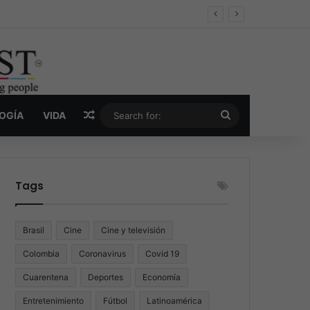
er y la nueva economía de la droga
Random Article
Search
LOGÍA
VIDA
for:
Tags
Brasil
Cine
Cine y televisión
Colombia
Coronavirus
Covid 19
Cuarentena
Deportes
Economía
Entretenimiento
Fútbol
Latinoamérica