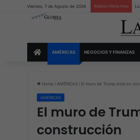
Viernes, 7 de Agosto de 2026
Análisis Última Hora
Lo
INICIO
AMÉRICAS
NEGOCIOS Y FINANZAS
Home
/
AMÉRICAS
/
El muro de Trump está en con
AMÉRICAS
El muro de Tru
construcción