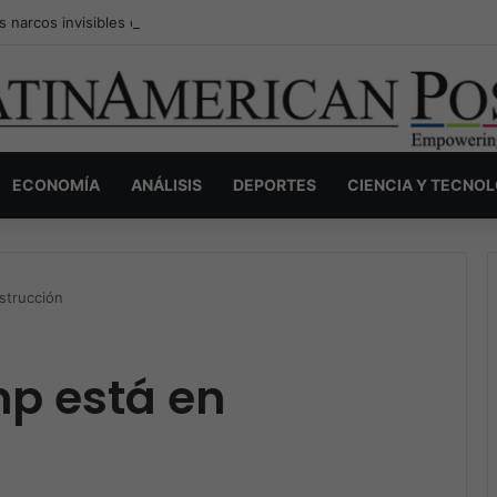
s narcos invisibles de Colombia: la guerra secreta por la verdad, el pod
ECONOMÍA
ANÁLISIS
DEPORTES
CIENCIA Y TECNO
strucción
mp está en