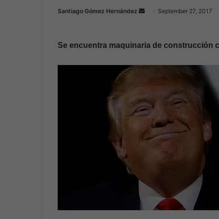
Santiago Gómez Hernández
S
September 27, 2017
e
n
Se encuentra maquinaria de construcción c
d
a
n
e
m
a
i
l