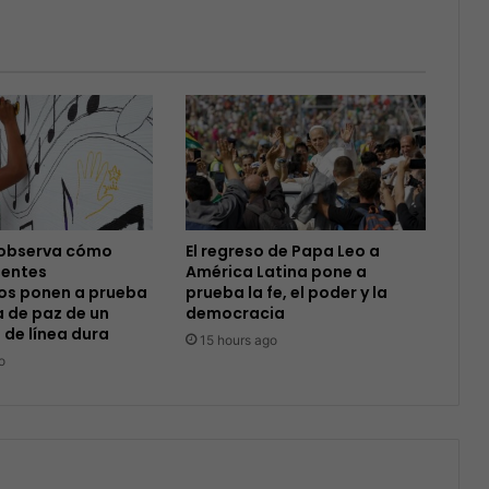
observa cómo
El regreso de Papa Leo a
entes
América Latina pone a
s ponen a prueba
prueba la fe, el poder y la
 de paz de un
democracia
 de línea dura
15 hours ago
o