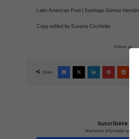
Latin American Post | Santiago Gómez Herná
Copy edited by Susana Cicchetto
Follow us
Facebook
X
LinkedIn
Pinterest
Reddit
Share
Suscríbete a nu
Mantente informado sobre l