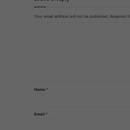
Your email address will not be published.
Required f
C
o
m
m
e
n
t
*
Name
*
Email
*