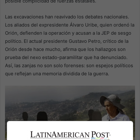
posible complicidad de fuerzas estatales.
Las excavaciones han reavivado los debates nacionales.
Los aliados del expresidente Álvaro Uribe, quien ordenó la
Orión, defienden la operación y acusan a la JEP de sesgo
político. El actual presidente Gustavo Petro, crítico de la
Orión desde hace mucho, afirma que los hallazgos son
prueba del nexo estado-paramilitar que ha denunciado.
Así, las zanjas no son solo forenses: son espejos políticos
que reflejan una memoria dividida de la guerra.