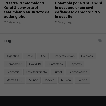
La estrella colombiana
Colombia pone a prueba si
Karol G convierte el
la desobediencia civil
sentimiento en un acto de
defiende la democracia o
poder global
la desafía
2 days ago
5 days ago
Tags
Argentina
Brasil
Cine
Cine y televisión
Colombia
Coronavirus
Covid 19
Cuarentena
Deportes
Economía
Entretenimiento
Fútbol
Latinoamérica
Memes (ES)
Mundo
México
Música
Politica