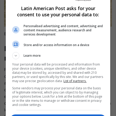
Latin American Post asks for your
consent to use your personal data to:
Personalised advertising and content, advertising and
content measurement, audience research and
EFE@Luis Eduardo Noriega A
services development
Store and/or access information on a device
De la excavación a la
memoria
Learn more
Your personal data will be processed and information from
your device (cookies, unique identifiers, and other device
Para Margarita Restrepo, de 62 años, los huesos
data) may be stored by, accessed by and shared with 210
descubiertos en julio abrieron de golpe un miedo que
partners, or used specifically by this site. We and our partners
may use precise geolocation data.
List of partners.
arrastra desde que su hija Carol, de 17 años, desapareció
Some vendors may process your personal data on the basis
durante la Orión. Los investigadores le dijeron que un
of legitimate interest, which you can object to by managing
esqueleto pertenecía a una joven de entre 16 y 18 años
your options below. Look for a link at the bottom of this page
or in the site menu to manage or withdraw consent in privacy
con “dientes perfectos”, igual que Carol. Ella ahora espera
and cookie settings.
los resultados de ADN, mirando desde su casa hacia la