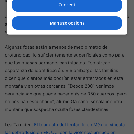
ladera donde cree que siempre ha estado su hija.
Consent
“Queremos que todo este dolor quede plasmado allí… y
que la historia se cuente con verdad y respeto al país”, dijo
Manage options
a la AP, pidiendo un memorial cuando termine la
excavación.
Algunas fosas están a menos de medio metro de
profundidad, lo suficientemente superficiales como para
que los huesos permanezcan intactos. Eso ofrece
esperanza de identificación. Sin embargo, las familias
dicen que cientos más podrían estar enterrados en esta
montaña y en otras cercanas. “Desde 2001 venimos
denunciando que puede haber más de 350 cuerpos, pero
no nos han escuchado”, afirmó Galeano, señalando otra
montaña que sospecha oculta fosas clandestinas.
Lea Tambien:
El triángulo del fentanilo en México vincula
las sobredosis en EE. UU. con la violencia armada en