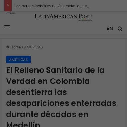
Los narcos invisibles de Colombia: la guerra secreta por la verdad, el poder y la nueva economía de la droga
Menu
Se
EN
Home
/
AMÉRICAS
AMÉRICAS
El Relleno Sanitario de la
Verdad en Colombia
desentierra las
desapariciones enterradas
durante décadas en
Medellín