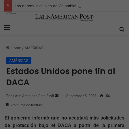
Los narcos invisibles de Colombia: la guerra secreta por la verdad, el poder y la nueva economía de la droga
Menu
S
Home
/
AMÉRICAS
AMÉRICAS
Estados Unidos pone fin al
DACA
The Latin American Post Staff
S
September 5, 2017
150
e
3 minutos de lectura
n
d
El gobierno informó que no aceptará más solicitudes
a
de protección bajo el DACA a partir de la primera