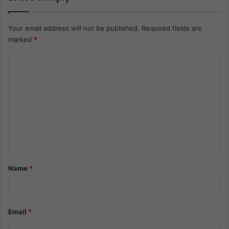
Your email address will not be published.
Required fields are
marked
*
C
o
m
m
e
n
t
*
Name
*
Email
*