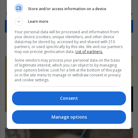
Suscríbete a nuestra lista de correos
Store and/or access information on a device
Mantente informado sobre lo que está pasando en Latinoamérica
Learn more
Suscríbete
Your personal data will be processed and information from
your device (cookies, unique identifiers, and other device
data) may be stored by, accessed by and shared with 210
partners, or used specifically by this site. We and our partners
may use precise geolocation data.
List of partners.
Some vendors may process your personal data on the basis
of legitimate interest, which you can object to by managing
your options below. Look for a link at the bottom of this page
or in the site menu to manage or withdraw consent in privacy
and cookie settings.
Consent
Manage options
El "anti Papa" colombiano