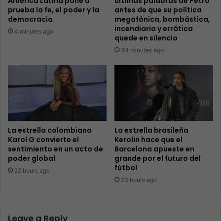
América Latina pone a
últimas palabras de Petro
prueba la fe, el poder y la
antes de que su política
democracia
megafónica, bombástica,
incendiaria y errática
4 minutes ago
quede en silencio
34 minutes ago
La estrella colombiana
La estrella brasileña
Karol G convierte el
Kerolin hace que el
sentimiento en un acto de
Barcelona apueste en
poder global
grande por el futuro del
fútbol
22 hours ago
23 hours ago
Leave a Reply