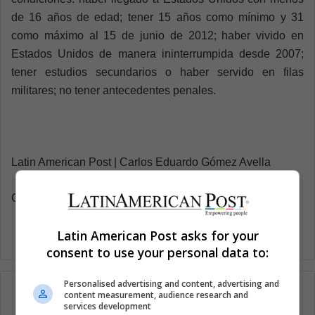
de 16 años de edad; tener 15 años como mínimo y 31
como máximo al 15 de junio de 2012; haber vivido en
Estados Unidos de manera ininterrumpida desde 2007;
tener estudios secundarios o haber servido en filas
militares; no tener antecedentes penales.
Latin American Post | Carlos Eduardo Gómez Avella
Copy edited by Susana Cicchetto
Latin American Post asks for your
consent to use your personal data to:
Personalised advertising and content, advertising and
content measurement, audience research and
services development