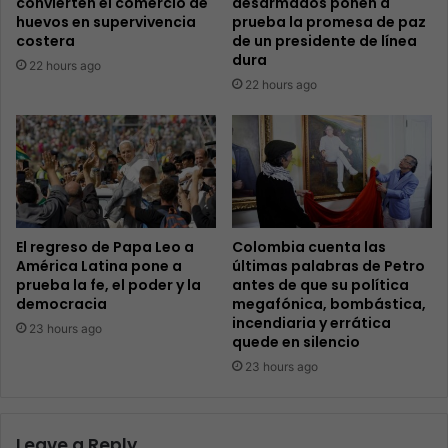
convierten el comercio de
desarmados ponen a
huevos en supervivencia
prueba la promesa de paz
costera
de un presidente de línea
dura
22 hours ago
22 hours ago
El regreso de Papa Leo a
Colombia cuenta las
América Latina pone a
últimas palabras de Petro
prueba la fe, el poder y la
antes de que su política
democracia
megafónica, bombástica,
incendiaria y errática
23 hours ago
quede en silencio
23 hours ago
Leave a Reply