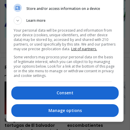
Store and/or access information on a device
Learn more
Your personal data will be processed and information from
your device (cookies, unique identifiers, and other device
data) may be stored by, accessed by and shared with 210
México: ¿cómo están sus alianzas comerciales?
partners, or used specifically by this site. We and our partners
may use precise geolocation data.
List of partners.
Some vendors may process your personal data on the basis
of legitimate interest, which you can object to by managing
Related Articles
your options below. Look for a link at the bottom of this page
or in the site menu to manage or withdraw consent in privacy
and cookie settings.
Consent
Manage options
Las guardianas de
Colombia observa cómo
tortugas de El Salvador
excombatientes