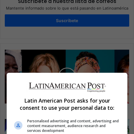
Suscríbete a nuestra lista de correos
Mantente informado sobre lo que está pasando en Latinoamérica
Suscríbete
Latin American Post asks for your
consent to use your personal data to:
Colombia: las mujeres más poderosas
Personalised advertising and content, advertising and
content measurement, audience research and
services development