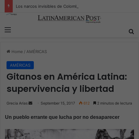
Los narcos invisibles de Colombia: la guerra secreta por la verdad, el poder y la nueva economía de la droga
Menu
S
Home
/
AMÉRICAS
AMÉRICAS
Gitanos en América Latina:
supervivencia y libertad
Grecia Arias
S
September 15, 2017
612
2 minutos de lectura
e
Un pueblo errante que lucha por no desaparecer
n
d
a