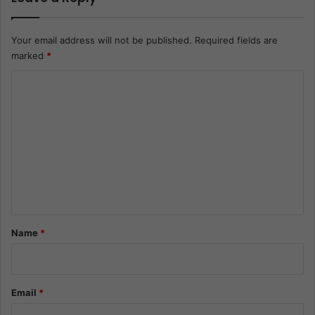
Your email address will not be published.
Required fields are
marked
*
C
o
m
m
e
n
t
*
Name
*
Email
*