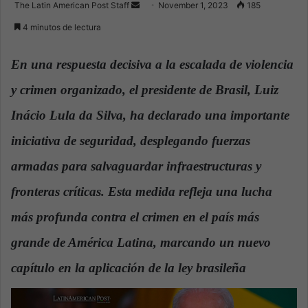
The Latin American Post Staff
S
November 1, 2023
185
e
4 minutos de lectura
n
d
En una respuesta decisiva a la escalada de violencia
a
y crimen organizado, el presidente de Brasil, Luiz
n
e
Inácio Lula da Silva, ha declarado una importante
m
a
iniciativa de seguridad, desplegando fuerzas
i
armadas para salvaguardar infraestructuras y
l
fronteras críticas. Esta medida refleja una lucha
más profunda contra el crimen en el país más
grande de América Latina, marcando un nuevo
capítulo en la aplicación de la ley brasileña
.