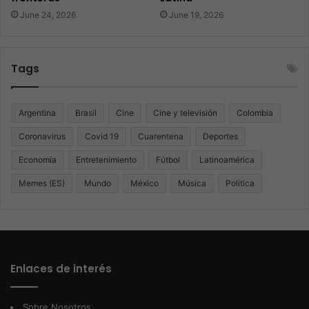
June 24, 2026
June 19, 2026
Tags
Argentina
Brasil
Cine
Cine y televisión
Colombia
Coronavirus
Covid 19
Cuarentena
Deportes
Economía
Entretenimiento
Fútbol
Latinoamérica
Memes (ES)
Mundo
México
Música
Politica
Enlaces de interés
Sobre Nosotros