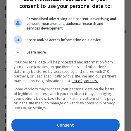
consent to use your personal data to:
En los últimos años, la dinámica de seguridad de Río
ha sido testigo de cómo estas milicias ampliaron sus
Personalised advertising and content, advertising and
actividades desde la extorsión y los fraudes de
content measurement, audience research and
services development
protección hasta la participación directa en el tráfico de
drogas.
Estos acontecimientos reflejan una
Store and/or access information on a device
inquietante transformación de estos grupos
, desde
Learn more
vigilantes comunitarios hasta influyentes empresas
criminales, desdibujando la línea entre quienes hacen
Your personal data will be processed and information from
your device (cookies, unique identifiers, and other device
cumplir la ley y quienes la infringen.
data) may be stored by, accessed by and shared with 210
partners, or used specifically by this site. We and our partners
may use precise geolocation data.
List of partners.
El desafío de la eficacia a largo plazo
Some vendors may process your personal data on the basis
of legitimate interest, which you can object to by managing
Si bien las últimas medidas de seguridad marcan un
your options below. Look for a link at the bottom of this page
or in the site menu to manage or withdraw consent in privacy
paso significativo por parte de la administración Lula
and cookie settings.
para abordar estas cuestiones apremiantes, la eficacia a
largo plazo de estos esfuerzos aún está por determinar.
Consent
La intrincada red de delincuencia, corrupción y