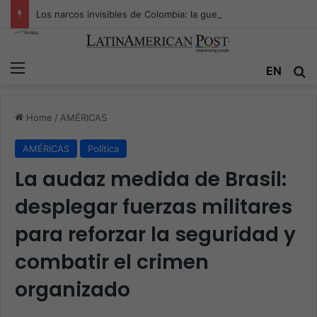
Los narcos invisibles de Colombia: la guerra secreta por la verdad, el poder y la nueva economía de la droga
Menu
EN
S
Home
/
AMÉRICAS
AMÉRICAS
Política
La audaz medida de Brasil:
desplegar fuerzas militares
para reforzar la seguridad y
combatir el crimen
organizado