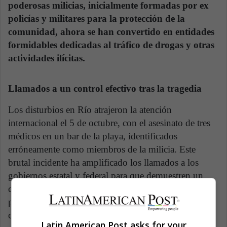
poderosas milicias, inicialmente formadas por ex
policías y militares para la protección de la
comunidad, ahora se han convertido en entidades
formidables dedicadas al tráfico de drogas y otras
actividades ilícitas.
Llamados a un control efectivo tras la tragedia
Los disturbios en Río atrajeron la atención
internacional el 5 de octubre, con el asesinato de tres
médicos en un bar de la playa, identificados
erróneamente como miembros de la milicia. Este
brutal incidente ha amplificado los llamados a los
gobiernos estatal y federal para que demuestren un
control efectivo y formulen una estrategia coherente
para garantizar la seguridad pública en una de las
ciudades más emblemáticas de Brasil.
Latin American Post asks for your