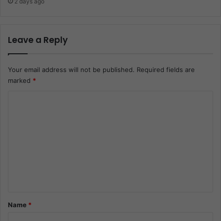
2 days ago
Leave a Reply
Your email address will not be published.
Required fields are
marked
*
C
o
m
m
e
n
t
*
Name
*