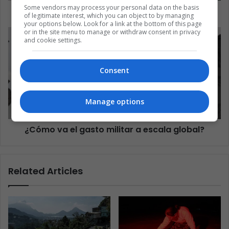
Some vendors may process your personal data on the basis
Perú e India: ¿TLC?
of legitimate interest, which you can object to by managing
your options below. Look for a link at the bottom of this page
or in the site menu to manage or withdraw consent in privacy
and cookie settings.
Consent
Manage options
¿Cómo va el gasto militar a escala global?
Related Articles