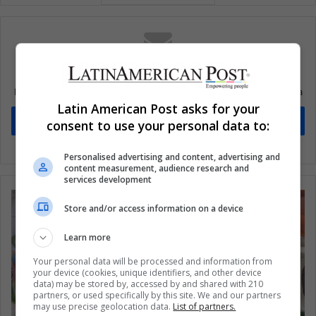
Suscríbete a nuestra lista de correos
Mantente informado sobre lo que está pasando en Latinoamérica
Latin American Post asks for your
Suscríbete
consent to use your personal data to:
Personalised advertising and content, advertising and
content measurement, audience research and
services development
Store and/or access information on a device
Learn more
Your personal data will be processed and information from
your device (cookies, unique identifiers, and other device
data) may be stored by, accessed by and shared with 210
partners, or used specifically by this site. We and our partners
may use precise geolocation data.
List of partners.