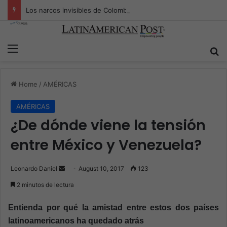
Los narcos invisibles de Colombia: la guerra secreta por la verdad, el poder y la nueva economía de la droga
Menu
S
Home
/
AMÉRICAS
AMÉRICAS
¿De dónde viene la tensión
entre México y Venezuela?
Leonardo Daniel
S
August 10, 2017
123
e
2 minutos de lectura
n
d
Entienda por qué la amistad entre estos dos países
a
latinoamericanos ha quedado atrás