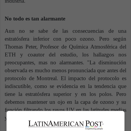
industria.
No todo es tan alarmante
Aun no se sabe de las consecuencias de una
estratósfera inferior con poco ozono. Pero según
Thomas Peter, Profesor de Química Atmosférica del
ETH y coautor del estudio, los hallazgos nos
preocupantes, mas no alarmantes. "La disminución
observada es mucho menos pronunciada que antes del
protocolo de Montreal. El impacto del protocolo es
indiscutible, como se evidencia en la tendencia que
tiene la estratósfera superior y en los polos. Pero
debemos mantener un ojo en la capa de ozono y su
función filtrando los rayos UV en las latitudes medias
y los trópicos que están densamente poblados.