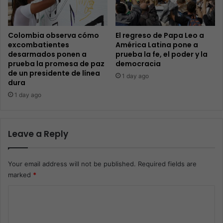
Colombia observa cómo
El regreso de Papa Leo a
excombatientes
América Latina pone a
desarmados ponen a
prueba la fe, el poder y la
prueba la promesa de paz
democracia
de un presidente de línea
1 day ago
dura
1 day ago
Leave a Reply
Your email address will not be published.
Required fields are
marked
*
C
o
m