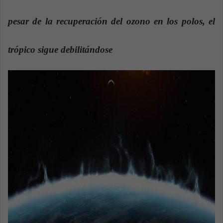
n
e
pesar de la recuperación del ozono en los polos, el
m
a
trópico sigue debilitándose
i
l