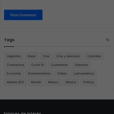
Tags
Argentina
Brasil
Cine
Cine y televisión
Colombia
Coronavirus
Covid 19
Cuarentena
Deportes
Economía
Entretenimiento
Fútbol
Latinoamérica
Memes (ES)
Mundo
México
Música
Politica
Enlaces de interés