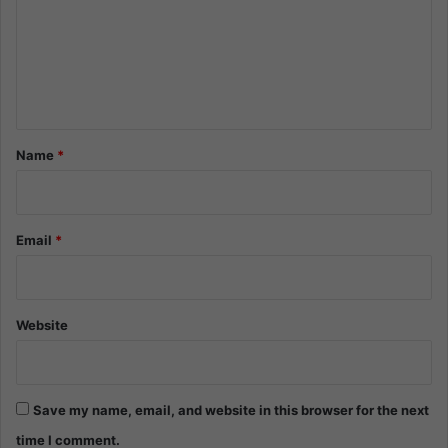
m
e
n
t
*
Name
*
Email
*
Website
Save my name, email, and website in this browser for the next
time I comment.