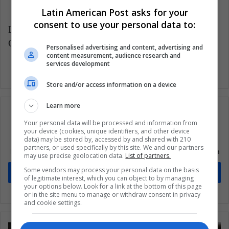
Latin American Post asks for your
consent to use your personal data to:
Latin American Post | Santiago Gómez Hernández
Copy edited by Laura Rocha Rueda
Personalised advertising and content, advertising and
content measurement, audience research and
services development
Store and/or access information on a device
Learn more
Your personal data will be processed and information from
your device (cookies, unique identifiers, and other device
Suscríbete a nuestra lista de correos
data) may be stored by, accessed by and shared with 210
partners, or used specifically by this site. We and our partners
Mantente informado sobre lo que está pasando en Latinoamérica
may use precise geolocation data.
List of partners.
Some vendors may process your personal data on the basis
Suscríbete
of legitimate interest, which you can object to by managing
your options below. Look for a link at the bottom of this page
or in the site menu to manage or withdraw consent in privacy
and cookie settings.