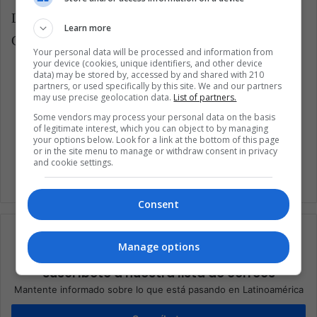
LatinAmerican Post | Jorge Hernández
Learn more
Copy edited by Marcela Peñaloza
Your personal data will be processed and information from
your device (cookies, unique identifiers, and other device
data) may be stored by, accessed by and shared with 210
Escucha éste artículo
partners, or used specifically by this site. We and our partners
may use precise geolocation data.
List of partners.
Some vendors may process your personal data on the basis
of legitimate interest, which you can object to by managing
your options below. Look for a link at the bottom of this page
or in the site menu to manage or withdraw consent in privacy
and cookie settings.
Consent
Manage options
Suscríbete a nuestra lista de correos
Mantente informado sobre lo que está pasando en Latinoamérica