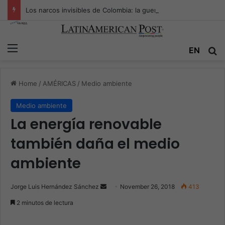
Los narcos invisibles de Colombia: la guerra secreta por la verdad, el poder y la nueva economía de la droga
Menu
EN
S
Home
/
AMÉRICAS
/
Medio ambiente
Medio ambiente
La energía renovable
también daña el medio
ambiente
Jorge Luis Hernández Sánchez
S
November 26, 2018
413
e
2 minutos de lectura
n
d