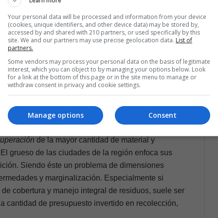
Learn more
ncipientes. Belice, Bogotá, Lima, Ciudad de México y
Your personal data will be processed and information from your device
(cookies, unique identifiers, and other device data) may be stored by,
parciales que incluyen rebajas en las tarifas de
accessed by and shared with 210 partners, or used specifically by this
site. We and our partners may use precise geolocation data.
List of
 reembolso, muchos de los cuales se encuentran
partners.
Some vendors may process your personal data on the basis of legitimate
interest, which you can object to by managing your options below. Look
for a link at the bottom of this page or in the site menu to manage or
withdraw consent in privacy and cookie settings.
Manage options
Consent
a generación de políticas que den prioridad a
reducir
cuperación
de la mayor cantidad de material y
 El grueso de las ciudades de la región enfoca sus
osición. Siendo éste un problema de dimensiones
nfermedades y marginalización. Especialmente si
de cobertura y manejo integral de residuos, suele ser
a la cantidad de presupuesto invertido en recolección,