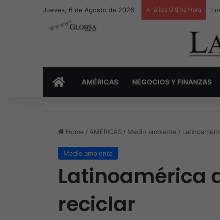
Jueves, 6 de Agosto de 2026
Análisis Última Hora
Lo
INICIO
AMÉRICAS
NEGOCIOS Y FINANZAS
Home
/
AMÉRICAS
/
Medio ambiente
/
Latinoaméric
Medio ambiente
Latinoamérica a
reciclar