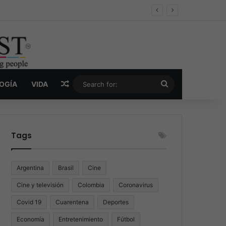
er y la nueva economía de la droga
Random Article
Search
LOGÍA
VIDA
for:
Tags
Argentina
Brasil
Cine
Cine y televisión
Colombia
Coronavirus
Covid 19
Cuarentena
Deportes
Economía
Entretenimiento
Fútbol