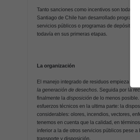
Tanto sanciones como incentivos son todavía i
Santiago de Chile han desarrollado programas 
servicios públicos o programas de depósito y
todavía en sus primeras etapas.
La organización
El manejo integrado de residuos empieza con l
la generación de desechos
. Seguida por la
re
finalmente la
disposición
de lo menos posible.
esfuerzos técnicos en la ultima parte: la disp
considerables: olores, incendios, vectores, e
tenemos en cuenta que la calidad, en términos 
inferior a la de otros servicios públicos pese 
transporte y disposición.