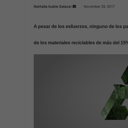
Nathalia Isable Salazar
S
November 29, 2017
e
n
A pesar de los esfuerzos, ninguno de los 
d
a
n
de los materiales reciclables de más del 15
e
m
a
i
l