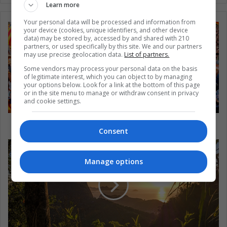
Learn more
Your personal data will be processed and information from
your device (cookies, unique identifiers, and other device
data) may be stored by, accessed by and shared with 210
partners, or used specifically by this site. We and our partners
may use precise geolocation data.
List of partners.
Some vendors may process your personal data on the basis
of legitimate interest, which you can object to by managing
your options below. Look for a link at the bottom of this page
or in the site menu to manage or withdraw consent in privacy
and cookie settings.
Rusia: ¿entrometida en lo que no debe?
Consent
Manage options