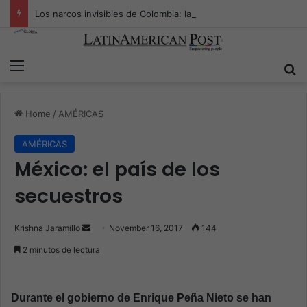
Los narcos invisibles de Colombia: la guerra secreta por la verdad, el poder y la nueva economía de la droga
Menu
S
Home
/
AMÉRICAS
AMÉRICAS
México: el país de los
secuestros
Krishna Jaramillo
S
November 16, 2017
144
e
2 minutos de lectura
n
d
a
Durante el gobierno de Enrique Peña Nieto se han