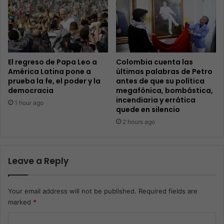
El regreso de Papa Leo a
Colombia cuenta las
América Latina pone a
últimas palabras de Petro
prueba la fe, el poder y la
antes de que su política
democracia
megafónica, bombástica,
incendiaria y errática
1 hour ago
quede en silencio
2 hours ago
Leave a Reply
Your email address will not be published.
Required fields are
marked
*
C