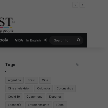
er y la nueva economía de la droga
Random Article
Search
LOGÍA
VIDA
In English
for:
Tags
Argentina
Brasil
Cine
Cine y televisión
Colombia
Coronavirus
Covid 19
Cuarentena
Deportes
Economía
Entretenimiento
Fútbol