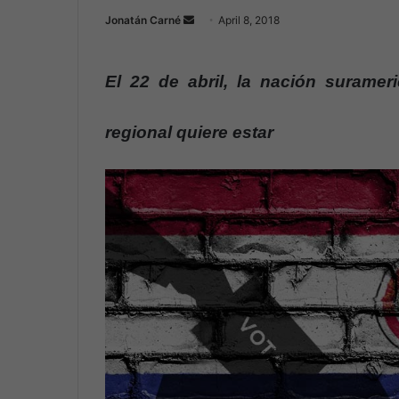
Jonatán Carné
S
April 8, 2018
e
n
El 22 de abril, la nación suramer
d
a
n
regional quiere estar
e
m
a
i
l