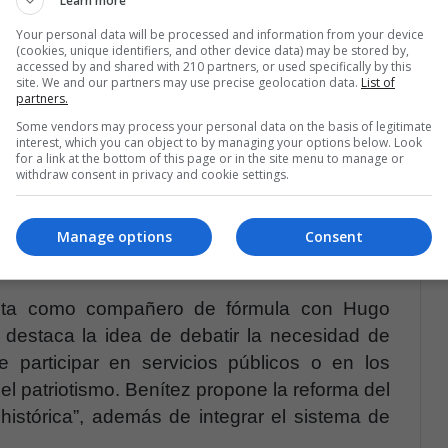
Learn more
Your personal data will be processed and information from your device
r en Ciencia Política y posgrado en Derecho
(cookies, unique identifiers, and other device data) may be stored by,
accessed by and shared with 210 partners, or used specifically by this
Gestión Pública en España y en Alta Gerencia
site. We and our partners may use precise geolocation data.
List of
cto diputado nacional siendo presidente de la
partners.
08, se convierte en senador para finalmente
Some vendors may process your personal data on the basis of legitimate
interest, which you can object to by managing your options below. Look
o de Obras Públicas y Comunicaciones de la
for a link at the bottom of this page or in the site menu to manage or
withdraw consent in privacy and cookie settings.
candidato a suceder a Lugo, pero perdió las
Manage options
Consent
cuenta como compañero de fórmula con Hugo
 destaca la idea de debatir la necesidad de
 participar en servicios públicos o en los
 el patriotismo. Benítez propone la reforma del
istórica”, además de integrar el sistema de