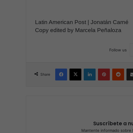
Latin American Post |
Jonatán Carné
Copy edited by Marcela Peñaloza
Follow us
Facebook
X
LinkedIn
Pinterest
Reddit
Share
Suscríbete a nu
Mantente informado sobre l