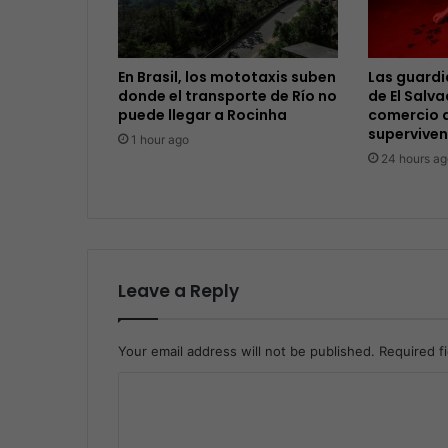
En Brasil, los mototaxis suben
Las guardi
donde el transporte de Río no
de El Salva
puede llegar a Rocinha
comercio 
superviven
1 hour ago
24 hours ag
Leave a Reply
Your email address will not be published.
Required f
C
o
m