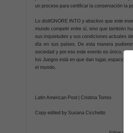
un proceso para certificar la conservación la p
Lo distIGNORE INTO y atractivo que este event
mundo competir entre sí, sino que también hu
sus inquietudes y sus condiciones actuales de 
día en sus países. De esta manera pudieron
sociedad y por eso este evento es único, cuy
los Juegos está en que dan lugar, espacio y si
el mundo.
Latin American Post | Cristina Torres
Copy edited by Susana Cicchetto
Follow us