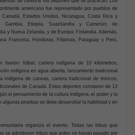
, además de celebrar los deportes que se practican. Los
continente americano fue representado por pueblos de
a, Canadá, Estados Unidos, Nicaragua, Costa Rica y
a, Gambia, Etiopía, Suazilandia y Camerún; de
lia y Nueva Zelanda, y de Europa: Finlandia. Además,
na Francesa, Honduras, Filipinas, Paraguay y Perú,
 fueron: fútbol, carrera indígena de 10 kilómetros,
ación indígena en agua abierta, lanzamiento tradicional
ra indígena de canoas, carrera tradicional de troncos,
tradicionales de Canadá. Estos deportes constaron de 13
ún el pensamiento de la cultura Indígena, el poder y la
n algunas pruebas se debe desarrollar la habilidad y en
munitaria organiza el evento. Todas las tribus que
y no se admitieron tribus que antes no hayan pasado por