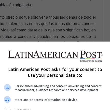
oblación originaria.
o ofreció no fue sólo ver a tribus Indígenas de todo el
bo conferencias en las que las tribus dieron a conocer
vida, así como dar fe de lo que son y significan hoy en
 darse a conocer y penetrar en los corazones de la
as consecuencias perdurarán por el tiempo. El valor de
gnificancia a expresiones culturales diferentes de todo
Latin American Post asks for your consent to
use your personal data to:
Personalised advertising and content, advertising and content
measurement, audience research and services development
Store and/or access information on a device