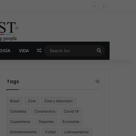
er y la nueva economía de la droga
Random Article
Search
LOGÍA
VIDA
for:
Tags
Brasil
Cine
Cine y televisión
Colombia
Coronavirus
Covid 19
Cuarentena
Deportes
Economía
Entretenimiento
Fútbol
Latinoamérica