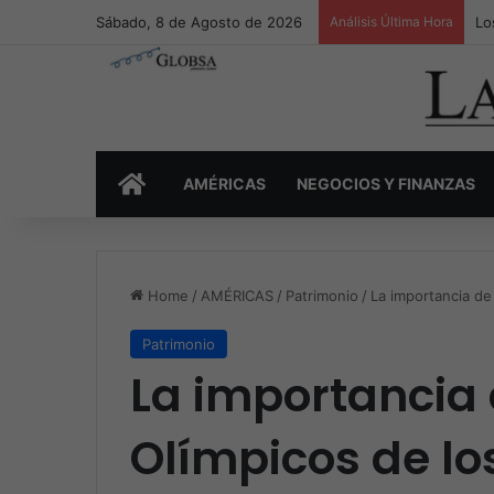
Sábado, 8 de Agosto de 2026
Análisis Última Hora
Lo
INICIO
AMÉRICAS
NEGOCIOS Y FINANZAS
Home
/
AMÉRICAS
/
Patrimonio
/
La importancia de
Patrimonio
La importancia 
Olímpicos de lo