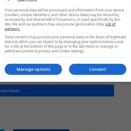
Learn more
Your personal data will be processed and information from your device
(cookies, unique identifiers, and other device data) may be stored by,
Compartir por correo electrónico
Print
accessed by and shared with 210 partners, or used specifically by this
site. We and our partners may use precise geolocation data.
List of
partners.
Some vendors may process your personal data on the basis of legitimate
interest, which you can object to by managing your options below. Look
for a link at the bottom of this page or in the site menu to manage or
withdraw consent in privacy and cookie settings.
Manage options
Consent
estra lista de correos
o que está pasando en Latinoamérica
Suscríbete