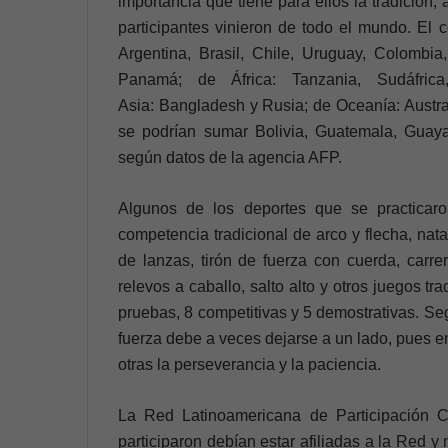
importancia que tiene para ellos la tradición
participantes vinieron de todo el mundo. El 
Argentina, Brasil, Chile, Uruguay, Colombi
Panamá; de África: Tanzania, Sudáfric
Asia: Bangladesh y Rusia; de Oceanía: Austra
se podrían sumar Bolivia, Guatemala, Guaya
según datos de la agencia AFP.
Algunos de los deportes que se practicaron
competencia tradicional de arco y flecha, nat
de lanzas, tirón de fuerza con cuerda, carre
relevos a caballo, salto alto y otros juegos 
pruebas, 8 competitivas y 5 demostrativas. Seg
fuerza debe a veces dejarse a un lado, pues e
otras la perseverancia y la paciencia.
La Red Latinoamericana de Participación Co
participaron debían estar afiliadas a la Red 