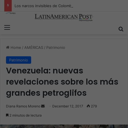
Los narcos invisibles de Colombia: la guerra secreta por la verdad, el poder y la nueva economía de la droga
Menu
S
Home
/
AMÉRICAS
/
Patrimonio
Patrimonio
Venezuela: nuevas
revelaciones sobre los más
grandes petroglifos
Diana Ramos Moreno
S
December 12, 2017
279
e
2 minutos de lectura
n
d