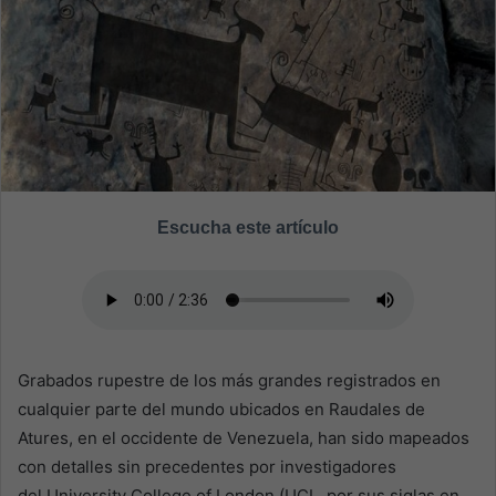
a
n
e
m
a
i
l
Escucha este artículo
Grabados rupestre de los más grandes registrados en
cualquier parte del mundo ubicados en Raudales de
Atures, en el occidente de Venezuela, han sido mapeados
con detalles sin precedentes por investigadores
del University College of London (UCL, por sus siglas en