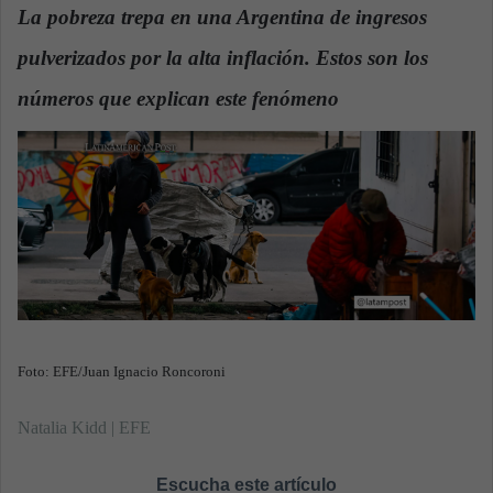
d
La pobreza trepa en una Argentina de ingresos
a
pulverizados por la alta inflación. Estos son los
n
e
números que explican este fenómeno
.
m
a
i
l
Foto: EFE/Juan Ignacio Roncoroni
Natalia Kidd | EFE
Escucha este artículo