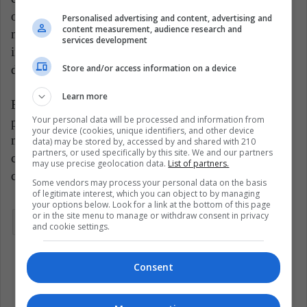
octubre, ha tomado en las últimas semanas varias
Personalised advertising and content, advertising and
content measurement, audience research and
medidas que buscan paliar la fuerte pérdida de
services development
ingresos de los hogares, pero sus efectos son aún
Store and/or access information on a device
desconocidos.
Learn more
En este escenario, y con pronósticos para los
Your personal data will be processed and information from
próximos meses de una inflación que permanecerá
your device (cookies, unique identifiers, and other device
muy elevada y de una economía en contracción,
data) may be stored by, accessed by and shared with 210
partners, or used specifically by this site. We and our partners
consultores privados proyectan tasas de pobreza
may use precise geolocation data.
List of partners.
cercanas al 42 % para finales de este año.
Some vendors may process your personal data on the basis
of legitimate interest, which you can object to by managing
your options below. Look for a link at the bottom of this page
or in the site menu to manage or withdraw consent in privacy
Argentina
Economía
Latinoamérica
and cookie settings.
Pobreza
Política latinoamericana
Consent
Política y economía