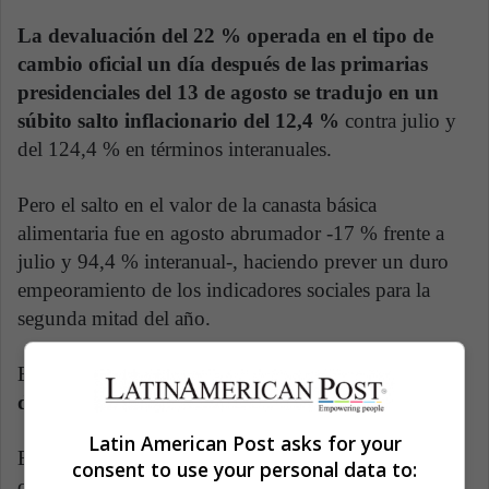
La devaluación del 22 % operada en el tipo de
cambio oficial un día después de las primarias
presidenciales del 13 de agosto se tradujo en un
súbito salto inflacionario del 12,4 %
contra julio y
del 124,4 % en términos interanuales.
Pero el salto en el valor de la canasta básica
alimentaria fue en agosto abrumador -17 % frente a
julio y 94,4 % interanual-, haciendo prever un duro
empeoramiento de los indicadores sociales para la
segunda mitad del año.
En septiembre,
la inflación muestra signos de
desaceleración, pero a tasas aún muy elevadas.
Latin American Post asks for your
El ministro de Economía argentino, Sergio Massa,
consent to use your personal data to:
candidato para las presidenciales del próximo 22 de