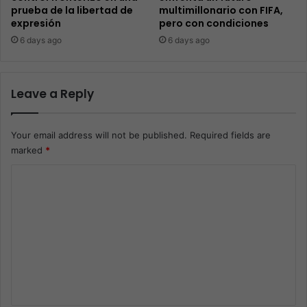
prueba de la libertad de
multimillonario con FIFA,
expresión
pero con condiciones
6 days ago
6 days ago
Leave a Reply
Your email address will not be published.
Required fields are
marked
*
C
o
m
m
e
n
t