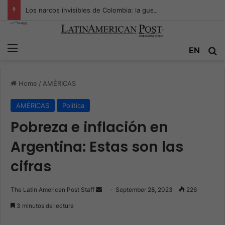
Los narcos invisibles de Colombia: la guerra secreta por la verdad, el poder y la nueva economía de la droga
Menu
EN
S
Home
/
AMÉRICAS
AMÉRICAS
Política
Pobreza e inflación en
Argentina: Estas son las
cifras
The Latin American Post Staff
S
September 28, 2023
226
e
3 minutos de lectura
n