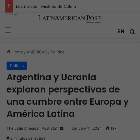
Los narcos invisibles de Colombia: la guerra secreta por la verdad, el poder y la nueva economía de la droga
Menu
Se
EN
Home
/
AMÉRICAS
/
Política
Política
Argentina y Ucrania
exploran perspectivas de
una cumbre entre Europa y
América Latina
Send
The Latin American Post Staff
January 11, 2024
197
an
2 minutos de lectura