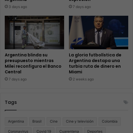
3 days ago
7 days ago
Argentina blinda su
La gloria futbolística de
presupuesto mientras
Argentina destapa una
Milei reconfigura el Banco
turbia ruta de dinero en
Central
Miami
7 days ago
2 weeks ago
Tags
Argentina
Brasil
Cine
Cine y televisión
Colombia
Coronavirus
Covid 19
Cuarentena
Deportes