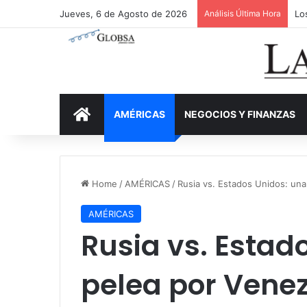
Jueves, 6 de Agosto de 2026
Análisis Última Hora
Lo
INICIO
AMÉRICAS
NEGOCIOS Y FINANZAS
Home
/
AMÉRICAS
/
Rusia vs. Estados Unidos: un
AMÉRICAS
Rusia vs. Estad
pelea por Vene