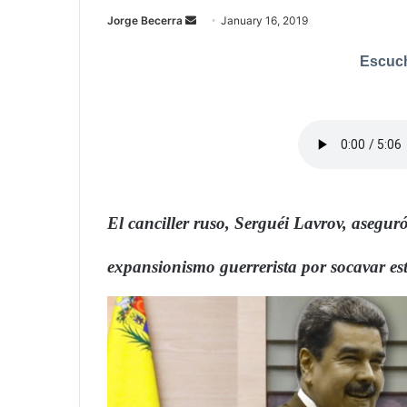
Jorge Becerra
S
January 16, 2019
e
Escuch
n
d
a
n
e
m
a
i
El canciller ruso, Serguéi Lavrov, asegu
l
expansionismo guerrerista por socavar es