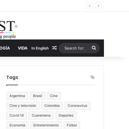
er y la nueva economía de la droga
Random Article
Search
LOGÍA
VIDA
In English
for:
Tags
Argentina
Brasil
Cine
Cine y televisión
Colombia
Coronavirus
Covid 19
Cuarentena
Deportes
Economía
Entretenimiento
Fútbol