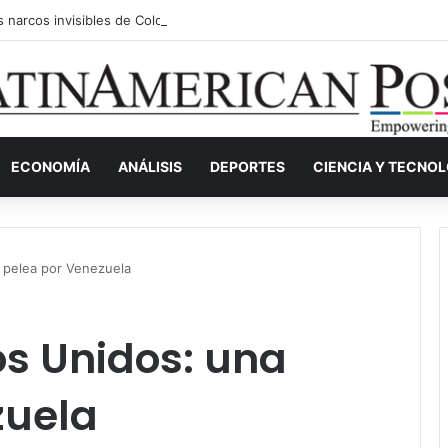
s narcos invisibles de Colombia: la guerra secreta por la verdad, el pod
ECONOMÍA
ANÁLISIS
DEPORTES
CIENCIA Y TECNO
a pelea por Venezuela
os Unidos: una
zuela