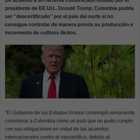
De acuerdo a un reciente comunicado emitido por el
a
presidente de EE.UU., Donald Trump, Colombia podría
n
ser “descertificado” por el país del norte si no
e
consigue controlar de manera pronta su producción e
m
incremento de cultivos ilícitos.
a
i
l
“El Gobierno de los Estados Unidos contempló seriamente
considerar a Colombia como un país que no pudo cumplir
con sus obligaciones en virtud de los acuerdos
internacionales contra el narcotráfico, debido al