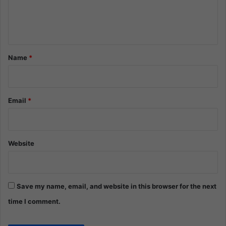
e
n
t
*
Name
*
Email
*
Website
Save my name, email, and website in this browser for the next
time I comment.