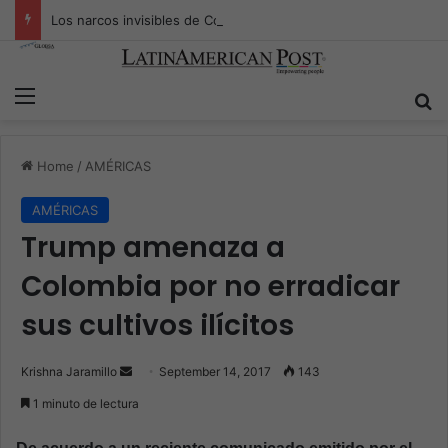
Los narcos invisibles de Colombia: la guerra secreta por la verdad, el poder y la nueva economía de la droga
Menu
S
Home
/
AMÉRICAS
AMÉRICAS
Trump amenaza a
Colombia por no erradicar
sus cultivos ilícitos
Krishna Jaramillo
S
September 14, 2017
143
e
1 minuto de lectura
n
d