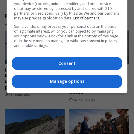
your device (cookies, unique identifiers, and other device
data) may be stored by, accessed by and shared with 210
partners, or used specifically by this site. We and our partners
Related Articles
may use precise geolocation data.
List of partners.
Some vendors may process your personal data on the basis
of legitimate interest, which you can object to by managing
your options below. Look for a link at the bottom of this page
or in the site menu to manage or withdraw consent in privacy
and cookie settings.
Consent
La estrella colombiana
La estrella brasileña
Karol G convierte el
Kerolin hace que el
sentimiento en un acto de
Barcelona apueste en
Manage options
poder global
grande por el futuro del
fútbol
13 hours ago
14 hours ago