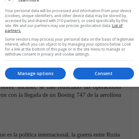
Learn more
va: Una Sudamérica de izquierda puede
Your personal data will be processed and information from your device
(cookies, unique identifiers, and other device data) may be stored by,
accessed by and shared with 210 partners, or used specifically by this
a, con el viraje de varios gobiernos hacia la
site. We and our partners may use precise geolocation data.
List of
n nuevo ambiente geopolítico, que si bien no es
partners.
 por ejemplo Boric, el presidente chileno, ha
Some vendors may process your personal data on the basis of legitimate
interest, which you can object to by managing your options below. Look
ciones de derechos humanos en Venezuela, si ha
for a link at the bottom of this page or in the site menu to manage or
negociada a la crisis venezolana
. De manera
withdraw consent in privacy and cookie settings.
presidencia, se han retomado las relaciones con el
e, se han reabierto las fronteras y se ha propuesto
Manage options
Consent
a los organismos de control, la conversación con la
libres. Incluso, se han reiniciado las operaciones
aron con la llegada de un Boeing 747 de la aerolínea
e es la política internacional, la guerra entre Rusia