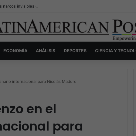
s narcos invisibles de Colombia: la guerra secreta por la verdad, el pod
ECONOMÍA
ANÁLISIS
DEPORTES
CIENCIA Y TECNO
nario internacional para Nicolás Maduro
nzo en el
nacional para