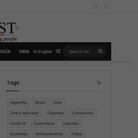
er y la nueva economía de la droga
Random Article
Search
LOGÍA
VIDA
In English
for:
Tags
Argentina
Brasil
Cine
Cine y televisión
Colombia
Coronavirus
Covid 19
Cuarentena
Deportes
Economía
Entretenimiento
Fútbol