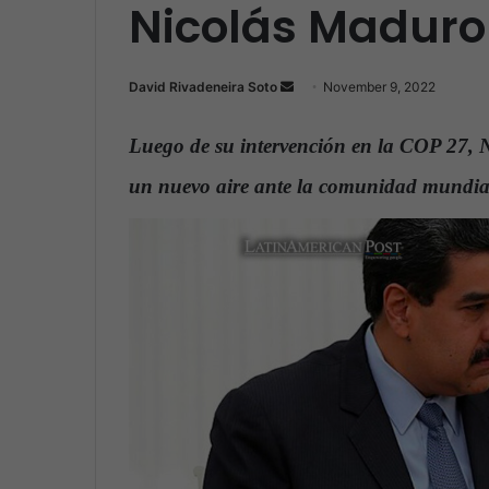
Nicolás Maduro
David Rivadeneira Soto
S
November 9, 2022
e
n
Luego de su intervención en la COP 27, 
d
un nuevo aire ante la comunidad mundia
a
n
e
m
a
i
l