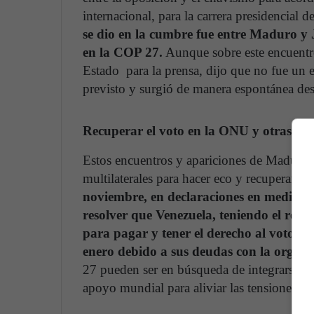
internacional, para la carrera presidencial
se dio en la cumbre fue entre Maduro y 
en la COP 27.
Aunque sobre este encuentr
Estado para la prensa, dijo que no fue un
previsto y surgió de manera espontánea des
Recuperar el voto en la ONU y otras as
Estos encuentros y apariciones de Maduro 
multilaterales para hacer eco y recuperar n
noviembre, en declaraciones en medios e
resolver que Venezuela, teniendo el recu
para pagar y tener el derecho al voto al
enero debido a sus deudas con la organi
27 pueden ser en búsqueda de integrarse má
apoyo mundial para aliviar las tensiones in