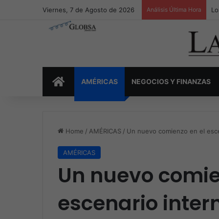
Viernes, 7 de Agosto de 2026
Análisis Última Hora
Lo
INICIO
AMÉRICAS
NEGOCIOS Y FINANZAS
Home
/
AMÉRICAS
/
Un nuevo comienzo en el esce
AMÉRICAS
Un nuevo comie
escenario inter