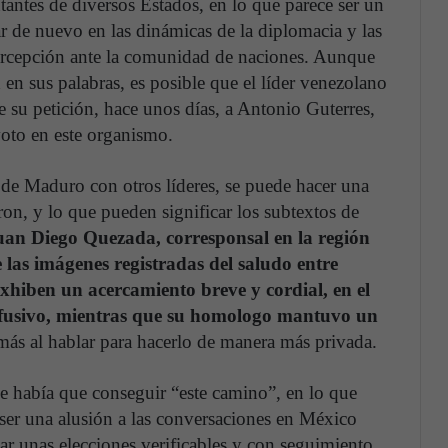
tantes de diversos Estados, en lo que parece ser un
ar de nuevo en las dinámicas de la diplomacia y las
percepción ante la comunidad de naciones. Aunque
 en sus palabras, es posible que el líder venezolano
 su petición, hace unos días, a Antonio Guterres,
 voto en este organismo.
de Maduro con otros líderes, se puede hacer una
eron, y lo que pueden significar los subtextos de
Juan Diego Quezada, corresponsal en la región
 las imágenes registradas del saludo entre
iben un acercamiento breve y cordial, en el
efusivo, mientras que su homologo mantuvo un
 más al hablar para hacerlo de manera más privada.
ue había que conseguir “este camino”, en lo que
 ser una alusión a las conversaciones en México
ar unas elecciones verificables y con seguimiento