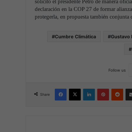
solicito el presidente Petro de manera ofici
declaración en la COP 27 de formar alianza
protegerla, en propuesta también c
Cumbre Climática
Gustavo 
Follow us
Facebook
X
LinkedIn
Pinterest
Reddit
Share