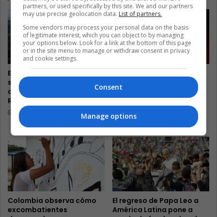
partners, or used specifically by this site. We and our partners
may use precise geolocation data.
List of partners.
Some vendors may process your personal data on the basis
of legitimate interest, which you can object to by managing
your options below. Look for a link at the bottom of this page
or in the site menu to manage or withdraw consent in privacy
and cookie settings.
En Brasil, los mototaxis
Las guardianas de
suben donde el transporte
tortugas de El Salvador
Consent
de Río no puede llegar a
convierten el comercio de
Rocinha
huevos en supervivencia
costera
1 hour ago
Manage options
24 hours ago
Colombia observa cómo
El regreso de Papa Leo a
excombatientes
América Latina pone a