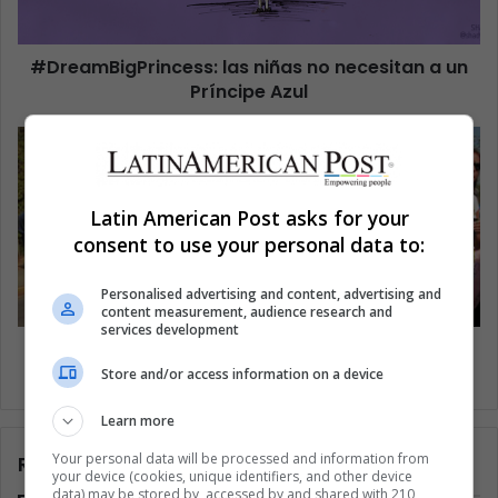
#DreamBigPrincess: las niñas no necesitan a un
Príncipe Azul
Latin American Post asks for your
consent to use your personal data to:
Personalised advertising and content, advertising and
content measurement, audience research and
services development
Entienda la crisis del activismo por el medio
ambiente
Store and/or access information on a device
Learn more
Your personal data will be processed and information from
Related Articles
your device (cookies, unique identifiers, and other device
data) may be stored by, accessed by and shared with 210