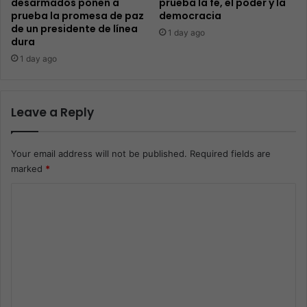
desarmados ponen a
prueba la fe, el poder y la
prueba la promesa de paz
democracia
de un presidente de línea
1 day ago
dura
1 day ago
Leave a Reply
Your email address will not be published.
Required fields are
marked
*
C
o
m
m
e
n