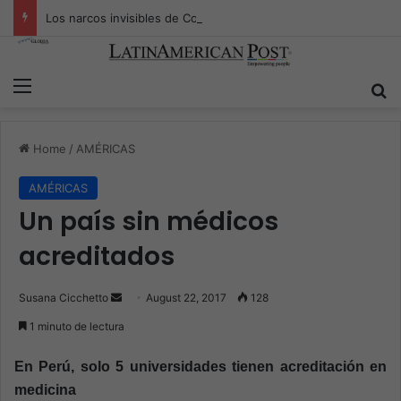
Los narcos invisibles de Colombia: la guerra secreta por la verdad, el poder y la nueva economía de la droga
Menu
S
Home
/
AMÉRICAS
AMÉRICAS
Un país sin médicos
acreditados
Susana Cicchetto
S
August 22, 2017
128
e
1 minuto de lectura
n
d
En Perú, solo 5 universidades tienen acreditación en
a
medicina