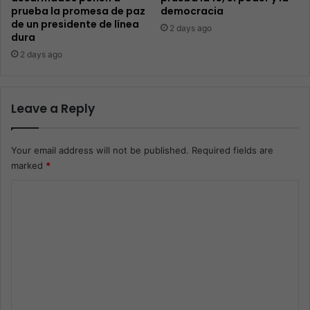
prueba la promesa de paz
democracia
de un presidente de línea
2 days ago
dura
2 days ago
Leave a Reply
Your email address will not be published.
Required fields are
marked
*
C
o
m
m
e
n