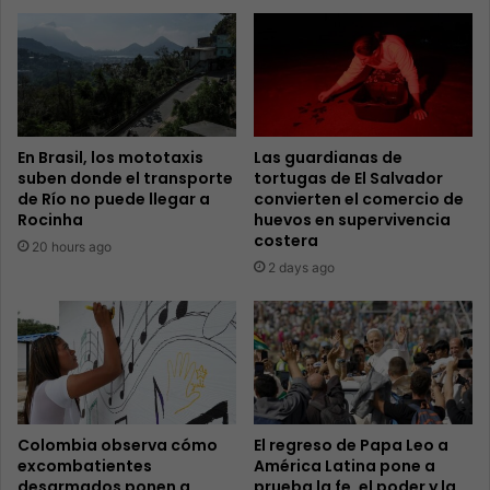
En Brasil, los mototaxis
Las guardianas de
suben donde el transporte
tortugas de El Salvador
de Río no puede llegar a
convierten el comercio de
Rocinha
huevos en supervivencia
costera
20 hours ago
2 days ago
Colombia observa cómo
El regreso de Papa Leo a
excombatientes
América Latina pone a
desarmados ponen a
prueba la fe, el poder y la