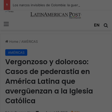
Los narcos invisibles de Colombia: la guerra secreta por la verdad, el poder y la nueva economía de la droga
Menu
EN
S
Home
/
AMÉRICAS
AMÉRICAS
Vergonzoso y doloroso:
Casos de pederastia en
América Latina que
avergüenzan a la Iglesia
Católica