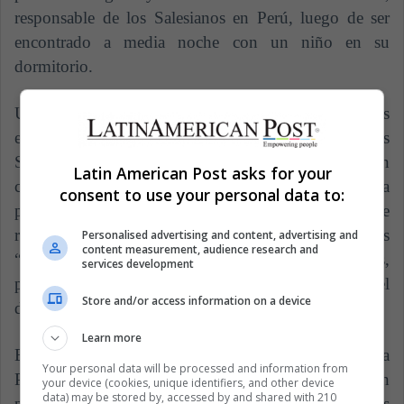
responsable de los Salesianos en Perú, luego de ser
encontrado a media noche con un niño en su
dormitorio.
Una situación similar ocurrió en 1995, cuando varios
estudiantes lo denunciaron ante la orden de los
Salesianos por abuso sexual. En esa ocasión, un
Latin American Post asks for your
comité disciplinario religioso ordenó que Peralta debía
consent to use your personal data to:
permanecer lejos de los niños. En 1997, Peralta fue
recluido en el "centro de tratamiento para clérigos
Personalised advertising and content, advertising and
content measurement, audience research and
“Domus Marie” (Casa de María) en Tortuguitas,
services development
provincia de Buenos Aires (Argentina)", según el
Store and/or access information on a device
diario Contra Poder en Chiapas.
Learn more
En marzo de 1998 fue trasladado a "la nueva
Your personal data will be processed and information from
Parroquia de San Juan Bosco en Chicago" por un
your device (cookies, unique identifiers, and other device
data) may be stored by, accessed by and shared with 210
permiso de trabajo arquidiocesano que obtuvo gracias