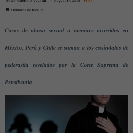
Edwin Guerrero Nova
S
August 17, 2018
374
e
3 minutos de lectura
n
d
a
Casos de abuso sexual a menores ocurridos en
n
e
México, Perú y Chile se suman a los escándalos de
m
a
pederastia revelados por la Corte Suprema de
i
l
Pensilvania