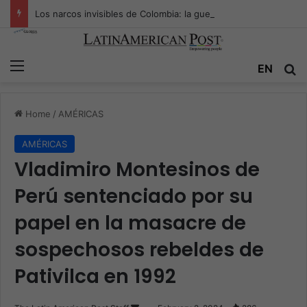
Los narcos invisibles de Colombia: la guerra secreta por la verdad, el poder y la nueva economía de la droga
Menu
Se
EN
Home
/
AMÉRICAS
AMÉRICAS
Vladimiro Montesinos de
Perú sentenciado por su
papel en la masacre de
sospechosos rebeldes de
Pativilca en 1992