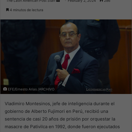
Send
The Latin American Post Staff
February 2, 2024
286
an
4 minutos de lectura
email
EFE/Ernesto Arias /ARCHIVO
Vladimiro Montesinos, jefe de inteligencia durante el
gobierno de Alberto Fujimori en Perú, recibió una
sentencia de casi 20 años de prisión por orquestar la
masacre de Pativilca en 1992, donde fueron ejecutados