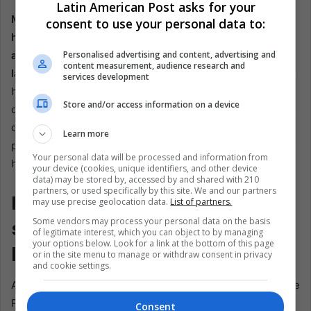
Latin American Post asks for your
Mientras Perú lidia con las sombras de su pasado, la
consent to use your personal data to:
historia de Vladimiro Montesinos sirve como una
Personalised advertising and content, advertising and
advertencia sobre los peligros del poder desenfrenado y
content measurement, audience research and
la corrosión de las instituciones democráticas.
El camino
services development
hacia la reconciliación y la curación está plagado de
Store and/or access information on a device
desafíos. Aún así, sólo afrontando estos capítulos oscuros
de frente podrá el Perú esperar forjar un futuro definido
Learn more
por la justicia, la transparencia y el respeto a los derechos
Your personal data will be processed and information from
humanos.
your device (cookies, unique identifiers, and other device
data) may be stored by, accessed by and shared with 210
partners, or used specifically by this site. We and our partners
Recordando a las víctimas:
may use precise geolocation data.
List of partners.
Some vendors may process your personal data on the basis
seis agricultores y el costo de
of legitimate interest, which you can object to by managing
your options below. Look for a link at the bottom of this page
las maquinaciones políticas
or in the site menu to manage or withdraw consent in privacy
and cookie settings.
Al reflexionar sobre la saga de Montesinos y la masacre de
Pativilca, es imperativo recordar a las víctimas: seis
Consent