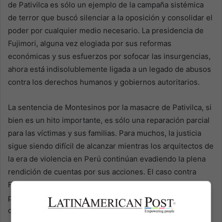
de Pativilca es sólo un ejemplo de la campaña sistémica
de terror que buscó silenciar a la oposición y consolidar el
poder por cualquier medio necesario. La presidencia de
Fujimori, alguna vez elogiada por sus reformas
económicas y sus esfuerzos por sofocar las insurgencias,
ahora está indisolublemente ligada a un legado de abusos
contra los derechos humanos y gobiernos autoritarios.
La sentencia de Montesinos por la masacre de Pativilca, si
bien es un hito importante, es sólo una reparación parcial
para las víctimas y sus familias. Para muchos, la justicia
sigue siendo difícil de alcanzar mientras los arquitectos de
la era de violencia en Perú continúan evadiendo la plena
rendición de cuentas por sus acciones. El caso contra
Fujimori y la posibilidad de su condena representan una
prueba crucial para el sistema judicial de Perú y su
compromiso de defender el estado de derecho.