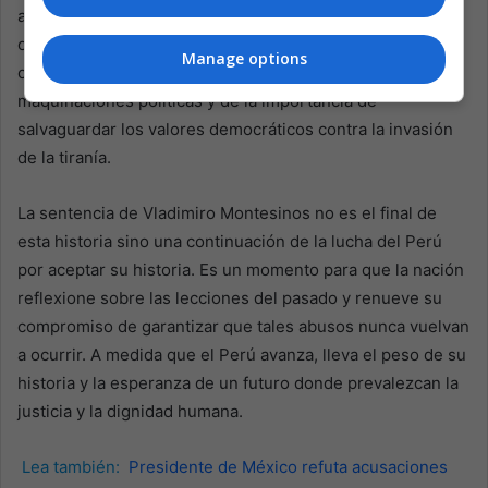
agricultores cuyo único delito fue ser sospechosos de
oposición a un régimen opresivo. Sus muertes son un
Manage options
crudo recordatorio del costo humano de las
maquinaciones políticas y de la importancia de
salvaguardar los valores democráticos contra la invasión
de la tiranía.
La sentencia de Vladimiro Montesinos no es el final de
esta historia sino una continuación de la lucha del Perú
por aceptar su historia. Es un momento para que la nación
reflexione sobre las lecciones del pasado y renueve su
compromiso de garantizar que tales abusos nunca vuelvan
a ocurrir. A medida que el Perú avanza, lleva el peso de su
historia y la esperanza de un futuro donde prevalezcan la
justicia y la dignidad humana.
Lea también:
Presidente de México refuta acusaciones