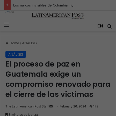
Los narcos invisibles de Colombia: la guerra secreta por la verdad, el poder y la nueva economía de la droga
Menu
Se
EN
Home
/
ANÁLISIS
ANÁLISIS
El proceso de paz en
Guatemala exige un
compromiso renovado para
el cierre de las víctimas
Send
The Latin American Post Staff
February 26, 2024
172
an
3 minutos de lectura