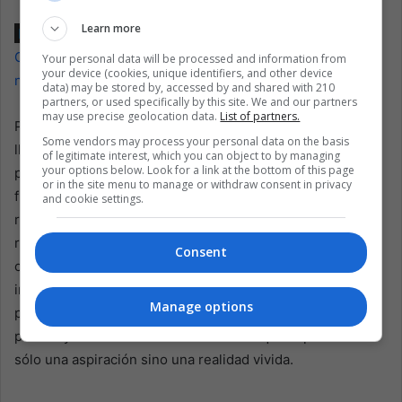
Learn more
Lea también:
Develando la enigmática epidemia de
Guatemala: la búsqueda para descifrar un enigma
Your personal data will be processed and information from
your device (cookies, unique identifiers, and other device
neurológico
data) may be stored by, accessed by and shared with 210
partners, or used specifically by this site. We and our partners
may use precise geolocation data.
List of partners.
Por lo tanto, la marcha en Guatemala no es sólo un
Some vendors may process your personal data on the basis
llamado a la acción para una nación, sino un recordatorio
of legitimate interest, which you can object to by managing
your options below. Look for a link at the bottom of this page
para toda América Latina de la necesidad de cumplir
or in the site menu to manage or withdraw consent in privacy
firmemente las promesas de los acuerdos de paz. Es un
and cookie settings.
reconocimiento de que el ciclo de violencia sólo puede
romperse mediante un compromiso colectivo con la
Consent
curación, la rendición de cuentas y la búsqueda
inquebrantable de la justicia. Sólo entonces la región
Manage options
podrá esperar superar las sombras de su tumultuoso
pasado y avanzar hacia un futuro en el que la paz no sea
sólo una aspiración sino una realidad vivida.