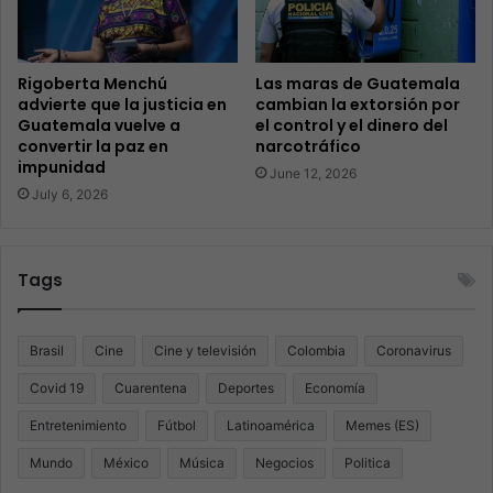
Rigoberta Menchú
Las maras de Guatemala
advierte que la justicia en
cambian la extorsión por
Guatemala vuelve a
el control y el dinero del
convertir la paz en
narcotráfico
impunidad
June 12, 2026
July 6, 2026
Tags
Brasil
Cine
Cine y televisión
Colombia
Coronavirus
Covid 19
Cuarentena
Deportes
Economía
Entretenimiento
Fútbol
Latinoamérica
Memes (ES)
Mundo
México
Música
Negocios
Politica