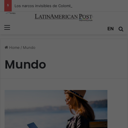
Los narcos invisibles de Colombia: la guerra secreta por la verdad, el poder y la nueva economía de la droga
Menu
EN
S
Home
/
Mundo
Mundo