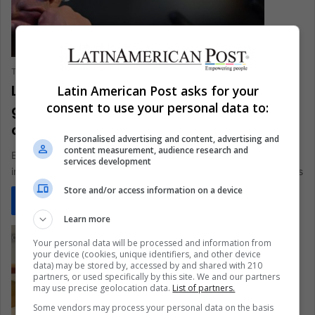
The Latin American Post Staff
October 17, 2023
0
373
La postura de Petro frente a Israel y la
Latin American Post asks for your
consent to use your personal data to:
guerra en Gaza abre una crisis
diplomática
Personalised advertising and content, advertising and
content measurement, audience research and
Especialistas analizan la postura de Petro frente a Israel e
services development
intentan prever las posibles consecuencias de sus afirmaciones
Store and/or access information on a device
Read More »
Learn more
Your personal data will be processed and information from
your device (cookies, unique identifiers, and other device
data) may be stored by, accessed by and shared with 210
partners, or used specifically by this site. We and our partners
may use precise geolocation data.
List of partners.
Some vendors may process your personal data on the basis