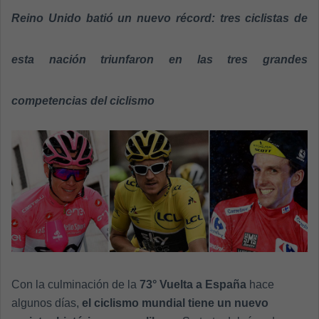
a
Reino Unido batió un nuevo récord: tres ciclistas de
n
e
esta nación triunfaron en las tres grandes
m
a
i
competencias del ciclismo
l
Con la culminación de la
73° Vuelta a España
hace
algunos días,
el ciclismo mundial tiene un nuevo