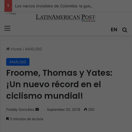
Los narcos invisibles de Colombia: la guerra secreta por la verdad, el poder y la nueva economía de la droga
Menu
EN
S
Home
/
ANÁLISIS
ANÁLISIS
Froome, Thomas y Yates:
¡Un nuevo récord en el
ciclismo mundial!
Freddy González
S
September 20, 2018
250
e
3 minutos de lectura
n
d