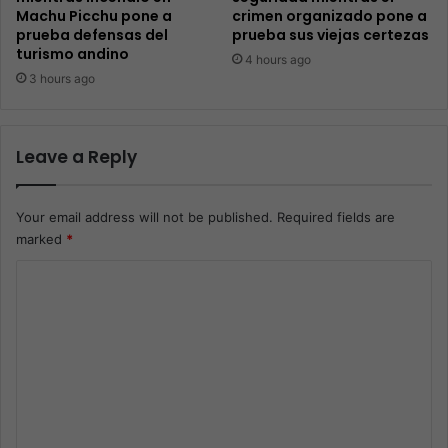
Machu Picchu pone a
crimen organizado pone a
prueba defensas del
prueba sus viejas certezas
turismo andino
4 hours ago
3 hours ago
Leave a Reply
Your email address will not be published.
Required fields are
marked
*
C
o
m
m
e
n