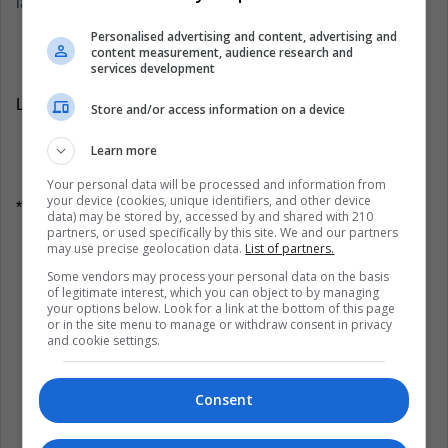
la que venció Raymond Poulidor.
Personalised advertising and content, advertising and
content measurement, audience research and
services development
LatinAmerican Post | Freddy González
Store and/or access information on a device
Learn more
Your personal data will be processed and information from
your device (cookies, unique identifiers, and other device
* La opinión del redactor no representa la del medio
data) may be stored by, accessed by and shared with 210
partners, or used specifically by this site. We and our partners
may use precise geolocation data.
List of partners.
Some vendors may process your personal data on the basis
of legitimate interest, which you can object to by managing
your options below. Look for a link at the bottom of this page
Escucha éste artículo
or in the site menu to manage or withdraw consent in privacy
and cookie settings.
Consent