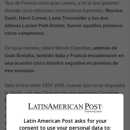
Tour de Francia como gran carrera, y en la que ganaron
durante cinco ediciones consecutivas franceses.
Maurice
Garin, Henri Comet, Louis Trousselier y los dos
últimos Lucien Petit-Breton, fueron aquellos primeros
cinco campeones.
De igual manera, refiere Mundo Deportivo
, además de
Gran Bretaña, también Italia y Francia encadenaron en
una ocasión cinco triunfos seguidos en pruebas de
tres semanas.
Italia lo hizo entre 1924 1926, cuando aún no se disputaba
la Vuelta, con tres Giros en los que vencieron Giuseppe
Enrici, Alfredo Binda y Giovanni Brunero, y dos Tours que
sumó Ottavio Bottecchia. Por su parte, Francia lo logró
entre 1963 y 1964. Cuatro de ellas ganadas por Jacques
Latin American Post asks for your
Anquetil, dos Tours, una Vuelta y un Giro, y una Vuelta en
consent to use your personal data to: