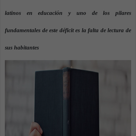
n
e
latinos en educación y uno de los pilares
m
a
fundamentales de este déficit es la falta de lectura de
i
l
sus habitantes