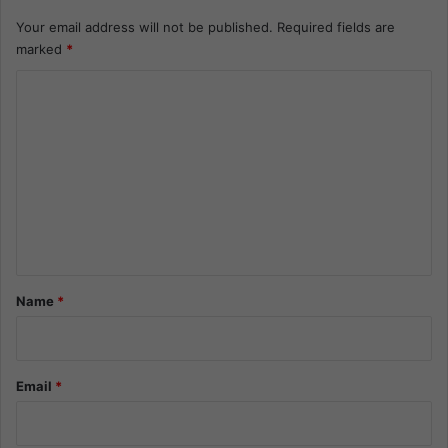
Your email address will not be published.
Required fields are
marked
*
C
o
m
m
e
n
t
*
Name
*
Email
*