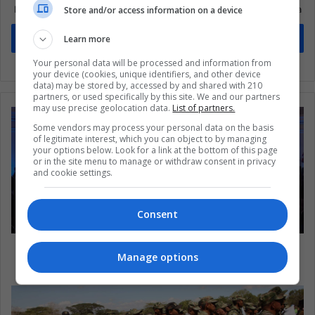
Mantente informado sobre lo que está pasando en Latinoamérica
Store and/or access information on a device
Suscríbete
Learn more
Your personal data will be processed and information from
your device (cookies, unique identifiers, and other device
data) may be stored by, accessed by and shared with 210
partners, or used specifically by this site. We and our partners
may use precise geolocation data.
List of partners.
Some vendors may process your personal data on the basis
of legitimate interest, which you can object to by managing
your options below. Look for a link at the bottom of this page
or in the site menu to manage or withdraw consent in privacy
and cookie settings.
Consent
¿Cuáles son los desafíos para el futuro de
Manage options
América Latina?