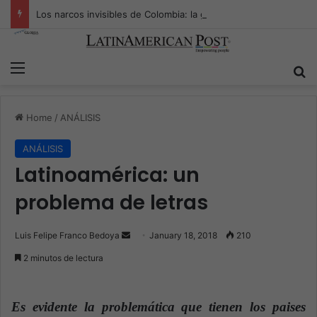
Los narcos invisibles de Colombia: la guerra secreta por la verdad, el poder y la nueva economía de la droga
Menu
S
Home
/
ANÁLISIS
ANÁLISIS
Latinoamérica: un
problema de letras
Luis Felipe Franco Bedoya
S
January 18, 2018
210
e
2 minutos de lectura
n
d
a
Es evidente la problemática que tienen los paises