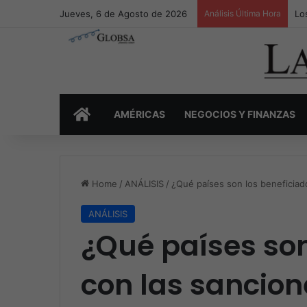
Jueves, 6 de Agosto de 2026
Análisis Última Hora
Lo
INICIO
AMÉRICAS
NEGOCIOS Y FINANZAS
Home
/
ANÁLISIS
/
¿Qué países son los beneficiad
ANÁLISIS
¿Qué países son
con las sancion