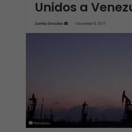
Unidos a Venez
Camila González
S
December 6, 2017
e
n
d
a
n
e
m
a
i
l
Petroleras