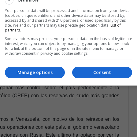
Learn more
Your personal data will be processed and information from your device
(cookies, unique identifiers, and other device data) may be stored by,
de Rusia ha estado adquiriendo activos upstream y
accessed by and shared with 210 partners, or used specifically by this
na combinación de pago directo o asunción de deuda.
site. We and our partners may use precise geolocation data.
List of
partners.
la estatal Petróleos de Venezuela (PDVSA) se ha visto
Some vendors may process your personal data on the basis of legitimate
usa para la participación en hasta nueve prolíficos
interest, which you can object to by managing your options below. Look
 cercanas a estas negociaciones y altos funcionarios de
for a link at the bottom of this page or in the site menu to manage or
withdraw consent in privacy and cookie settings.
gencia Reuters.
vertido en una intermediaria en ventas de petróleo
Manage options
Consent
e posicionarse en los mercados de energía de América
anar más control sobre el país perteneciente a la
róleo (OPEP) con las reservas de crudo más grandes
mos a Venezuela, con motivo de los retrasos en los
 sus operaciones con este país, el gobierno venezolano
iaciones con Rusia. Este último ha optado por ver la