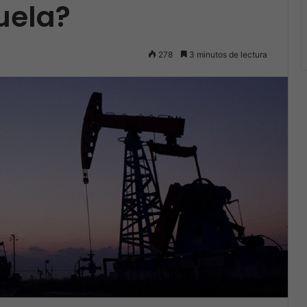
uela?
278
3 minutos de lectura