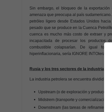
Sin embargo, el bloqueo de la exportación
amenaza que preocupa al país sudamericano. T
petróleo ligero desde Estados Unidos hacia V
pesado que se produce en la Cuenca Petrolífe
cuenca es mucho más costo de extraer y pro
incapacitada de procesar los productos d
combustible colapsarían. De igual form
hiperinflacionaria, sería IGNORE INTOlerable 
Rusia y los tres sectores de la industria pet
La industria petrolera se encuentra dividida en 
Upstream (o de exploración y producción
Midstrem (transporte y comercialización d
Downstream (las tareas de refinamiento d