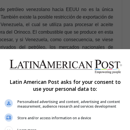
 de petróleo venezolano hacia EEUU no es la única
ambién existe la posible restricción de exportación de
enezuela, el cual se utiliza para procesar el aceite
ra del Orinoco. El combustible que se produce en esta
cesar, y si Venezuela, como consecuencia, se viese
erivados del petróleo, los mercados nacionales de
a, la vida diaria, que ya transita una dinámica
para los venezolanos.
rolera
Latin American Post asks for your consent to
use your personal data to:
tres sectores:
Personalised advertising and content, advertising and content
measurement, audience research and services development
)
e productos crudos o refinados derivados del petróleo)
Store and/or access information on a device
el petróleo crudo y al procesamiento y purificación del