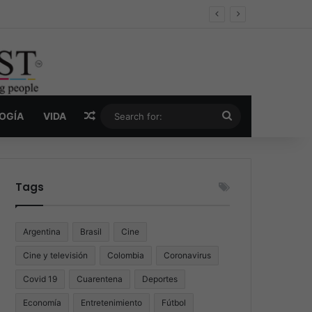
er y la nueva economía de la droga
Random Article
Search
LOGÍA
VIDA
for:
Tags
Argentina
Brasil
Cine
Cine y televisión
Colombia
Coronavirus
Covid 19
Cuarentena
Deportes
Economía
Entretenimiento
Fútbol