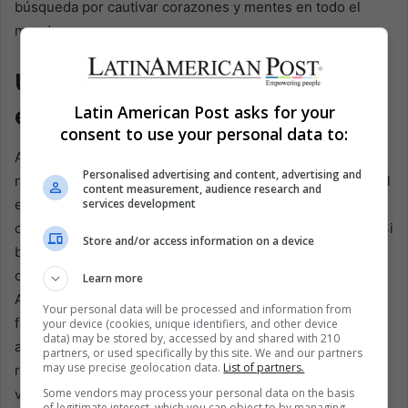
búsqueda por cautivar corazones y mentes en todo el
mundo.
Un momento crucial en la
expansión global de la NFL
Latin American Post asks for your
consent to use your personal data to:
A medida que nos acercamos al Super Bowl LVIII, la
Personalised advertising and content, advertising and
narrativa que rodea a Taylor Swift y su influencia potencial
content measurement, audience research and
en el resultado del juego nos recuerda el poder de las
services development
celebridades para dar forma a los fenómenos culturales. Si
Store and/or access information on a device
bien las teorías de conspiración pueden ir y venir, la
capacidad de Swift para atraer nuevos fanáticos de
Learn more
América Latina al fútbol americano sigue siendo una
Your personal data will be processed and information from
fuerza innegable. Al final, el Super Bowl seguirá siendo la
your device (cookies, unique identifiers, and other device
data) may be stored by, accessed by and shared with 210
atracción principal, pero el poder estelar de Swift puede
partners, or used specifically by this site. We and our partners
may use precise geolocation data.
List of partners.
redefinir los contornos del fandom de la NFL en los años
venideros.
Some vendors may process your personal data on the basis
of legitimate interest, which you can object to by managing