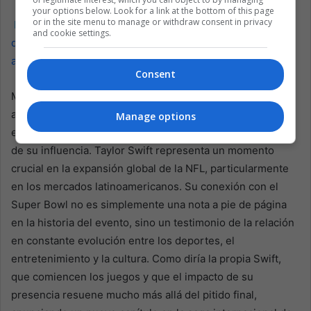
your options below. Look for a link at the bottom of this page
or in the site menu to manage or withdraw consent in privacy
Lea también:
La nueva ley peruana sobre despido
and cookie settings.
docente: un camino bien intencionado y plagado de
ambigüedades
Consent
Mientras especulamos sobre la asistencia de Swift y
analizamos las innumerables teorías que giran en torno a
Manage options
ella, mantengamos de vista las implicaciones más amplias
de su influencia. Taylor Swift representa un momento
crucial en la expansión global de la NFL, particularmente
en los mercados latinoamericanos. Su conexión con el
Super Bowl no es simplemente una nota a pie de página
en la historia del evento, sino un testimonio de la relación
en constante evolución entre los deportes, el
entretenimiento y la cultura. Como diría la propia Swift,
que comiencen los juegos y que el impacto de su
presencia resuene mucho más allá del pitido final,