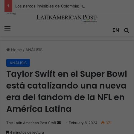
Los narcos invisibles de Colombia: la guerra secreta por la verdad, el poder y la nueva economía de la droga
Menu
Se
EN
Home
/
ANÁLISIS
ANÁLISIS
Taylor Swift en el Super Bowl
está catalizando una nueva
era del fandom de la NFL en
América Latina
Send
The Latin American Post Staff
February 8, 2024
371
an
4 minutos de lectura