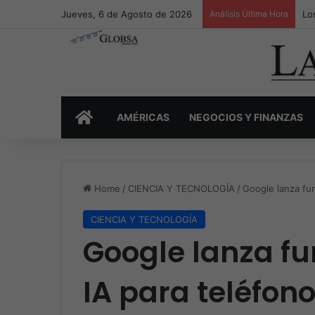
Jueves, 6 de Agosto de 2026
Análisis Última Hora
Lo
INICIO
AMÉRICAS
NEGOCIOS Y FINANZAS
Home
/
CIENCIA Y TECNOLOGÍA
/
Google lanza fun
CIENCIA Y TECNOLOGÍA
Google lanza fu
IA para teléfono