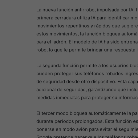
La nueva función antirrobo, impulsada por IA, f
primera cerradura utiliza IA para identificar 
movimientos repentinos y rápidos que sugiere
estos movimientos, la función bloquea automáti
para el ladrón. El modelo de IA ha sido entre
robo, lo que le permite brindar una respuesta 
La segunda función permite a los usuarios blo
pueden proteger sus teléfonos robados ingre
de seguridad desde otro dispositivo. Esta ca
adicional de seguridad, garantizando que inclus
medidas inmediatas para proteger su informac
El tercer modo bloquea automáticamente la panta
durante períodos prolongados. Esta función e
ponerse en modo avión para evitar el seguimien
Google pretende hacer que los teléfonos roba