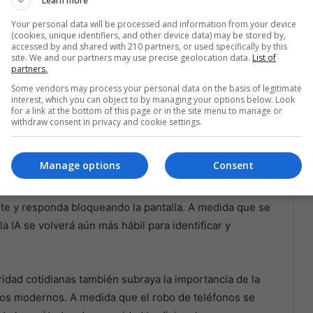
Learn more
Your personal data will be processed and information from your device
nueva función antirrobo es un testimonio del papel cada
(cookies, unique identifiers, and other device data) may be stored by,
jora de la seguridad y la protección de los datos
accessed by and shared with 210 partners, or used specifically by this
site. We and our partners may use precise geolocation data.
List of
 patrones y responder a ellos en tiempo real la
partners.
cha contra el robo de teléfonos. Al aprovechar los
Some vendors may process your personal data on the basis of legitimate
puede mejorar continuamente la precisión y eficacia
interest, which you can object to by managing your options below. Look
for a link at the bottom of this page or in the site menu to manage or
amino para un futuro en el que la IA desempeñe un
withdraw consent in privacy and cookie settings.
Manage options
Consent
 entrenó con grandes cantidades de datos para
pecíficos relacionados con el robo.
Esto permite que
nte y responda bloqueando la pantalla. A medida que se
a IA se volverá aún más hábil para identificar y
ridad cotidianas también subraya la importancia de la
íos modernos. A medida que el robo de teléfonos se