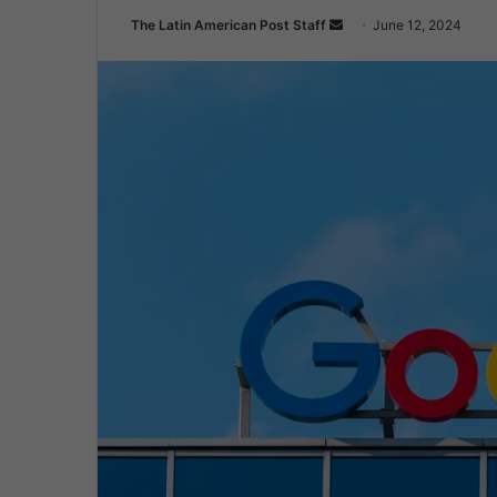
Send
The Latin American Post Staff
June 12, 2024
an
email