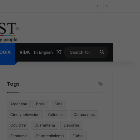
er y la nueva economía de la droga
Random Article
Search
LOGÍA
VIDA
In English
for:
Tags
Argentina
Brasil
Cine
Cine y televisión
Colombia
Coronavirus
Covid 19
Cuarentena
Deportes
Economía
Entretenimiento
Fútbol