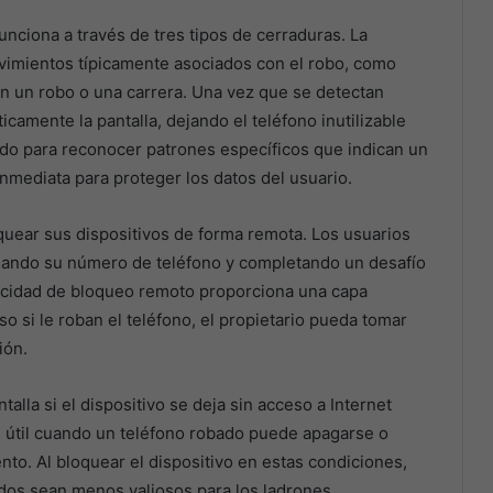
unciona a través de tres tipos de cerraduras. La
movimientos típicamente asociados con el robo, como
n un robo o una carrera. Una vez que se detectan
camente la pantalla, dejando el teléfono inutilizable
nado para reconocer patrones específicos que indican un
inmediata para proteger los datos del usuario.
quear sus dispositivos de forma remota. Los usuarios
sando su número de teléfono y completando un desafío
pacidad de bloqueo remoto proporciona una capa
o si le roban el teléfono, el propietario pueda tomar
ión.
lla si el dispositivo se deja sin acceso a Internet
s útil cuando un teléfono robado puede apagarse o
to. Al bloquear el dispositivo en estas condiciones,
dos sean menos valiosos para los ladrones.