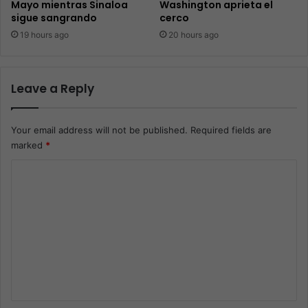
Mayo mientras Sinaloa
Washington aprieta el
sigue sangrando
cerco
19 hours ago
20 hours ago
Leave a Reply
Your email address will not be published.
Required fields are
marked
*
C
o
m
m
e
n
t