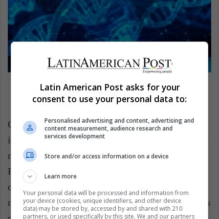
Latin American Post asks for your
Fuente: Tomado del texto original.
consent to use your personal data to:
Personalised advertising and content, advertising and
Oh! Es demasiado necesario cultivar tu sabiduría
content measurement, audience research and
services development
interior para crear una buena salud y puedes optar por
muchos enfoques potenciales para hacer lo mismo.
Store and/or access information on a device
Por ejemplo, toma tus sueños en serio y sintonízate
Learn more
con tus emociones, el nivel de energía que obtiene
Your personal data will be processed and information from
your device (cookies, unique identifiers, and other device
mientras realizas diferentes trabajos e incluso tus ciclos
data) may be stored by, accessed by and shared with 210
partners, or used specifically by this site. We and our partners
menstruales, para las mujeres.