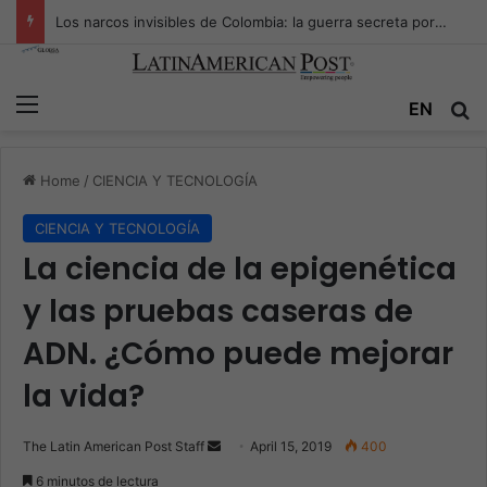
Los narcos invisibles de Colombia: la guerra secreta por la verdad, el poder y la nueva economía de la droga
Menu
EN
S
Home
/
CIENCIA Y TECNOLOGÍA
CIENCIA Y TECNOLOGÍA
La ciencia de la epigenética
y las pruebas caseras de
ADN. ¿Cómo puede mejorar
la vida?
The Latin American Post Staff
S
April 15, 2019
400
e
6 minutos de lectura