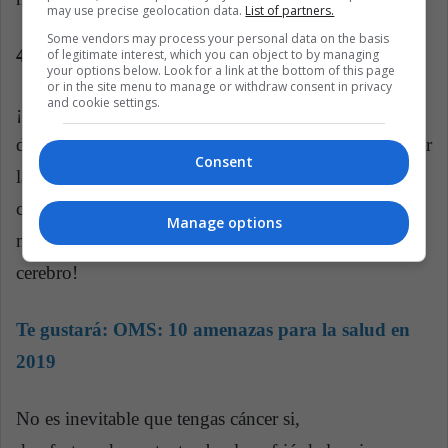
may use precise geolocation data.
List of partners.
Some vendors may process your personal data on the basis
4. Conoce las enfermedades en tu historia familiar
of legitimate interest, which you can object to by managing
your options below. Look for a link at the bottom of this page
or in the site menu to manage or withdraw consent in privacy
and cookie settings.
¡Sí! Debes saber si alguien en tu familia tuvo cáncer,
diabetes o alguna otra enfermedad. Te ayudará a tomar
Consent
las precauciones necesarias y, por supuesto, a
completar tu historial médico para tu proveedor
Manage options
médico. ¡Pero no permitas que el hecho afecte tu
cerebro!
Te gustará:
OMS: 10 amenazas para la salud en
2019
No es inevitable que tengas cáncer si,