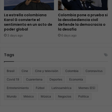
La estrella colombiana
Colombia pone a prueba si
Karol G convierte el
la desobediencia civil
sentimiento en un acto de
defiende la democracia o
poder global
la desafía
3 days ago
6 days ago
Tags
Brasil
Cine
Cine y televisión
Colombia
Coronavirus
Covid 19
Cuarentena
Deportes
Economía
Entretenimiento
Fútbol
Latinoamérica
Memes (ES)
Mundo
México
Música
Negocios
Politica