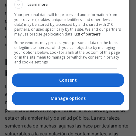
Learn more
temprana, permitiendo a las autoridades tomar medidas
rápidas en una crisis de salud. La implementación de
Your personal data will be processed and information from
your device (cookies, unique identifiers, and other device
protocolos de seguridad para la industria pesquera
data) may be stored by, accessed by and shared with 210
también es fundamental, ya que podría ayudar a reducir el
partners, or used specifically by this site. We and our partners
may use precise geolocation data.
List of partners.
riesgo de que el pescado contaminado llegue a los
Some vendors may process your personal data on the basis
mercados locales.
of legitimate interest, which you can object to by managing
your options below. Look for a link at the bottom of this page
or in the site menu to manage or withdraw consent in privacy
Implicaciones globales y la
and cookie settings.
búsqueda de soluciones
Consent
Los hallazgos del estudio de Ciénaga Grande no son
exclusivos de Colombia. Las lagunas costeras de todo el
Manage options
mundo enfrentan desafíos similares por la contaminación
por microplásticos, lo que resalta la naturaleza global de
esta crisis ambiental y de salud pública. La naturaleza
semicerrada de muchas lagunas las hace particularmente
vulnerables a la acumulación de contaminantes, y las