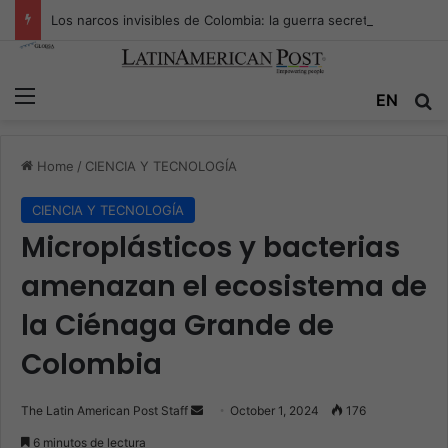
Los narcos invisibles de Colombia: la guerra secreta por la verdad, el poder y la nueva economía de la droga
Menu
Se
EN
Home
/
CIENCIA Y TECNOLOGÍA
CIENCIA Y TECNOLOGÍA
Microplásticos y bacterias
amenazan el ecosistema de
la Ciénaga Grande de
Colombia
Send
The Latin American Post Staff
October 1, 2024
176
an
6 minutos de lectura