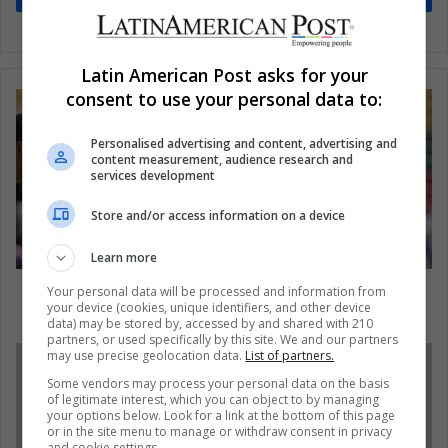
Latin American Post asks for your
consent to use your personal data to:
Personalised advertising and content, advertising and
content measurement, audience research and
services development
Store and/or access information on a device
Learn more
Nicole Regnier: La diva del futbol profesional
Your personal data will be processed and information from
your device (cookies, unique identifiers, and other device
colombiano
data) may be stored by, accessed by and shared with 210
partners, or used specifically by this site. We and our partners
may use precise geolocation data.
List of partners.
Some vendors may process your personal data on the basis
of legitimate interest, which you can object to by managing
your options below. Look for a link at the bottom of this page
or in the site menu to manage or withdraw consent in privacy
and cookie settings.