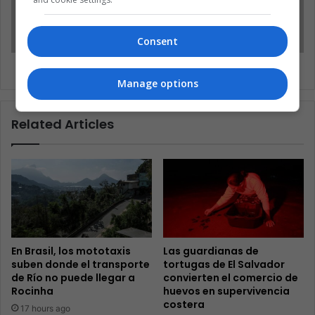
Consent
Yasuhiro Suzuki: el piragüista antideportivo
Manage options
Related Articles
En Brasil, los mototaxis
Las guardianas de
suben donde el transporte
tortugas de El Salvador
de Río no puede llegar a
convierten el comercio de
Rocinha
huevos en supervivencia
costera
17 hours ago