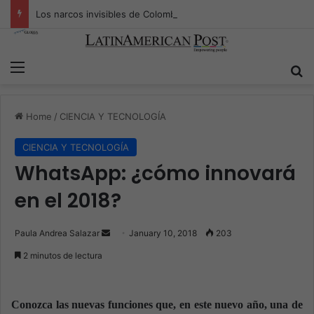
Los narcos invisibles de Colombia: la guerra secreta por la verdad, el poder y la nueva economía de la droga
Menu
S
Home
/
CIENCIA Y TECNOLOGÍA
CIENCIA Y TECNOLOGÍA
WhatsApp: ¿cómo innovará
en el 2018?
Paula Andrea Salazar
S
January 10, 2018
203
e
2 minutos de lectura
n
d
a
Conozca las nuevas funciones que, en este nuevo año, una de