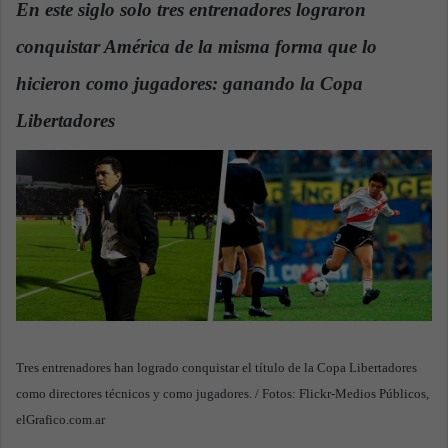
En este siglo solo tres entrenadores lograron
a
conquistar América de la misma forma que lo
n
e
hicieron como jugadores: ganando la Copa
m
a
Libertadores
.
i
l
Tres entrenadores han logrado conquistar el título de la Copa Libertadores
como directores técnicos y como jugadores. / Fotos: Flickr-Medios Públicos,
elGrafico.com.ar