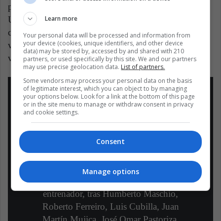
por Gremio, luego de enfrentar al Peñarol de
Learn more
Uruguay, campeón defensor en ese entonces, la ida
culminó 1-1 en territorio uruguayo, mientras que la
Your personal data will be processed and information from
your device (cookies, unique identifiers, and other device
vuelta fue dominada por los brasileños llevando la
data) may be stored by, accessed by and shared with 210
victoria 2-1.
partners, or used specifically by this site. We and our partners
may use precise geolocation data.
List of partners.
Some vendors may process your personal data on the basis
of legitimate interest, which you can object to by managing
your options below. Look for a link at the bottom of this page
or in the site menu to manage or withdraw consent in privacy
and cookie settings.
RENATO GAÚCHO, LEYENDA DE
Consent
GRÊMIO!!!!
Es la octava persona que gana la Copa
Manage options
Libertadores como jugador y como
entrenador, tras Humberto Maschio,
Roberto Ferreiro, Luis Cubilla, Juan
Martín Mujica, José Omar Pastoriza,