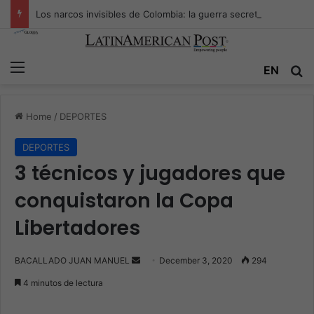
Los narcos invisibles de Colombia: la guerra secreta por la verdad, el poder y la nueva economía de la droga
Menu
EN
S
Home
/
DEPORTES
DEPORTES
3 técnicos y jugadores que
conquistaron la Copa
Libertadores
BACALLADO JUAN MANUEL
S
December 3, 2020
294
e
4 minutos de lectura
n
d