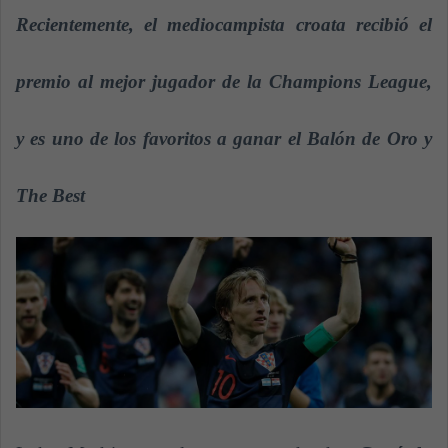
a
Recientemente, el mediocampista croata recibió el
n
e
premio al mejor jugador de la Champions League,
m
a
y es
uno de los favoritos a ganar el Balón de Oro y
i
l
The Best