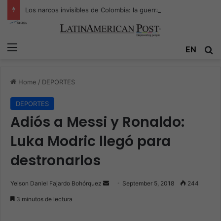
Los narcos invisibles de Colombia: la guerra secreta por la verdad, el poder y la nueva economía de la droga
Menu
EN
S
Home
/
DEPORTES
DEPORTES
Adiós a Messi y Ronaldo:
Luka Modric llegó para
destronarlos
Yeison Daniel Fajardo Bohórquez
S
September 5, 2018
244
e
3 minutos de lectura
n
d