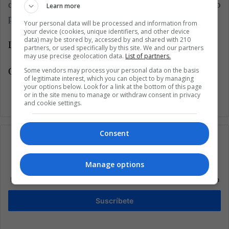
del The Best le sonríen, Modric será el gran favorito
Learn more
para ese último premio anual.
Your personal data will be processed and information from
your device (cookies, unique identifiers, and other device
data) may be stored by, accessed by and shared with 210
LatinAmerican Post | Yeinson Fajardo Bohórquez
partners, or used specifically by this site. We and our partners
may use precise geolocation data.
List of partners.
Copy edited by Diana Rojas Leal
Some vendors may process your personal data on the basis
of legitimate interest, which you can object to by managing
your options below. Look for a link at the bottom of this page
or in the site menu to manage or withdraw consent in privacy
and cookie settings.
Consent
Manage options
Suscríbete a nuestra lista de correos
Mantente informado sobre lo que está pasando en Latinoamérica
Suscríbete