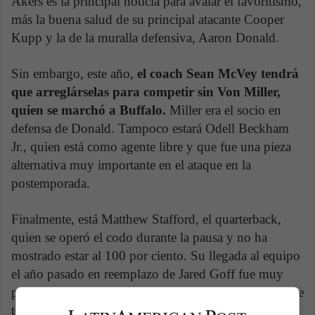
Akers es la principal noticia para avalar el favoritismo,
más la buena salud de su principal atacante Cooper
Kupp y la de la muralla defensiva, Aaron Donald.
Sin embargo, este año,
el coach Sean McVey tendrá
que arreglárselas para competir sin Von Miller,
quien se marchó a Buffalo.
Miller era el socio en
defensa de Donald. Tampoco estará Odell Beckham
Jr., quien está como agente libre y que fue una pieza
alternativa muy importante en el ataque en la
postemporada.
Finalmente, está Matthew Stafford, el quarterback,
quien se operó el codo durante la pausa y no ha
mostrado estar al 100 por ciento. Su llegada al equipo
el año pasado en reemplazo de Jared Goff fue muy
positiva pues generó nuevas opciones de ataque, sobre
todo aéreas, pero, tampoco es un mariscal de élite y el