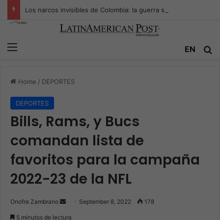
Los narcos invisibles de Colombia: la guerra secreta por la verdad, el poder y la nueva economía de la droga
Menu
EN
S
Home
/
DEPORTES
DEPORTES
Bills, Rams, y Bucs
comandan lista de
favoritos para la campaña
2022-23 de la NFL
Onofre Zambrano
S
September 8, 2022
178
e
5 minutos de lectura