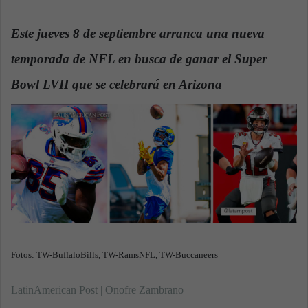
n
d
Este jueves 8 de septiembre arranca una nueva
a
temporada de NFL en busca de ganar el Super
n
e
Bowl LVII que se celebrará en Arizona
.
m
a
i
l
Fotos: TW-BuffaloBills, TW-RamsNFL, TW-Buccaneers
LatinAmerican Post | Onofre Zambrano