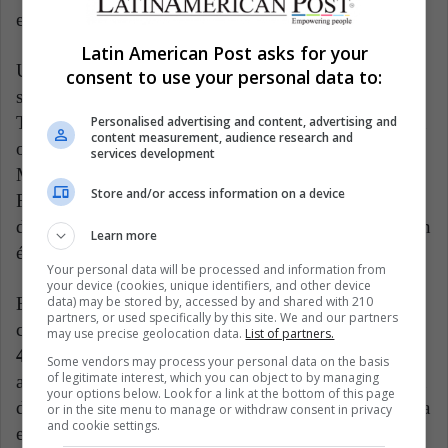
equipo necesita que esté en su máximo nivel.
Latin American Post asks for your
Un equipo que cuenta con Tom Brady a la cabeza,
consent to use your personal data to:
siempre debe ser tomado en cuenta y ese es el caso de
Tampa Bay, segundo favorito en esta Conferencia. La
Personalised advertising and content, advertising and
content measurement, audience research and
ofensiva de los Bucs es muy potente con Julio Jones,
services development
Mike Evans, Chris Godwin, Russell Cage y Leonard
Store and/or access information on a device
Fournette. El regreso del ‘Goat’ tras su corta decisión
de retirarse, fortalece a un equipo que ya era bueno sin
Learn more
él.
Your personal data will be processed and information from
your device (cookies, unique identifiers, and other device
data) may be stored by, accessed by and shared with 210
El grupo de candidatos en el lado de la Nacional se
partners, or used specifically by this site. We and our partners
completa con
Green Bay Packers, San Francisco
may use precise geolocation data.
List of partners.
49ers y Dallas Cowboys.
En el caso de Packers, este
Some vendors may process your personal data on the basis
of legitimate interest, which you can object to by managing
año no lucen tan fuertes, sobre todo luego de la salida
your options below. Look for a link at the bottom of this page
de Davante Adams, uno de los socios predilectos de la
or in the site menu to manage or withdraw consent in privacy
and cookie settings.
estrella Aaron Rodgers, quien ahora solo contará con