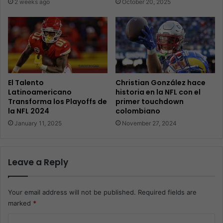
2 weeks ago
October 20, 2025
El Talento
Christian González hace
Latinoamericano
historia en la NFL con el
Transforma los Playoffs de
primer touchdown
la NFL 2024
colombiano
January 11, 2025
November 27, 2024
Leave a Reply
Your email address will not be published.
Required fields are
marked
*
C