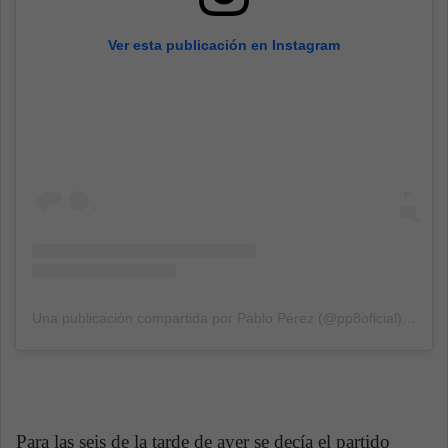
Ver esta publicación en Instagram
Una publicación compartida por Pablo Pérez (@pp8oficial)
el
12 
Para las seis de la tarde de ayer se decía el partido