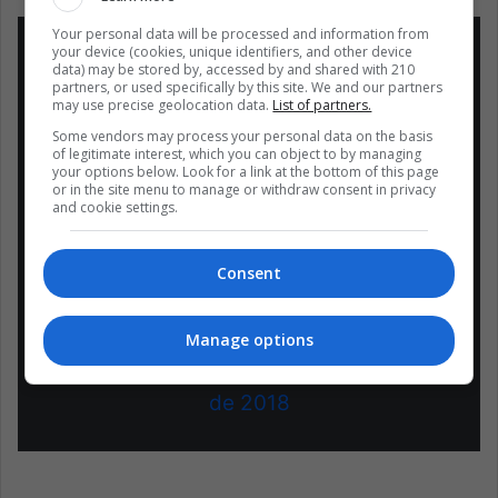
Your personal data will be processed and information from
your device (cookies, unique identifiers, and other device
data) may be stored by, accessed by and shared with 210
partners, or used specifically by this site. We and our partners
may use precise geolocation data.
List of partners.
La nueva fecha de la final será
Some vendors may process your personal data on the basis
analizada y decidida en una
of legitimate interest, which you can object to by managing
reunión en Asunción el martes 27 a
your options below. Look for a link at the bottom of this page
or in the site menu to manage or withdraw consent in privacy
las 10 de la mañana con los
and cookie settings.
presidentes de los clubes
finalistas, Boca Juniors y River
Consent
Plate.
Manage options
— CONMEBOL.com
(@CONMEBOL)
25 de noviembre
de 2018