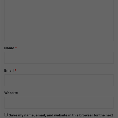
m
m
e
n
t
*
Name
*
Email
*
Website
Save my name, email, and website in this browser for the next