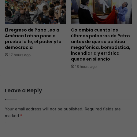
El regreso de Papa Leo a
Colombia cuenta las
América Latina pone a
últimas palabras de Petro
prueba la fe, el poder y la
antes de que su política
democracia
megafónica, bombástica,
incendiaria y errática
17 hours ago
quede en silencio
18 hours ago
Leave a Reply
Your email address will not be published.
Required fields are
marked
*
C
o