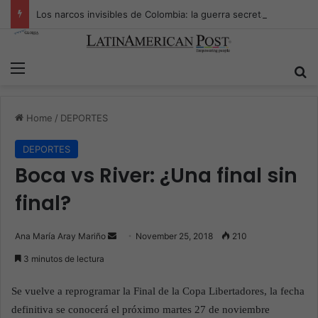
Los narcos invisibles de Colombia: la guerra secreta por la verdad, el poder y la nueva economía de la droga
Menu
S
Home
/
DEPORTES
DEPORTES
Boca vs River: ¿Una final sin
final?
Ana María Aray Mariño
S
November 25, 2018
210
e
3 minutos de lectura
n
d
Se vuelve a reprogramar la Final de la Copa Libertadores, la fecha
a
definitiva se conocerá el próximo martes 27 de noviembre