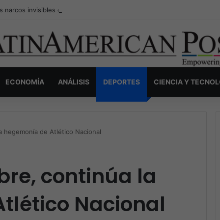
s narcos invisibles de Colombia: la guerra secreta por la verdad, el pod
ECONOMÍA
ANÁLISIS
DEPORTES
CIENCIA Y TECNO
a hegemonía de Atlético Nacional
re, continúa la
tlético Nacional