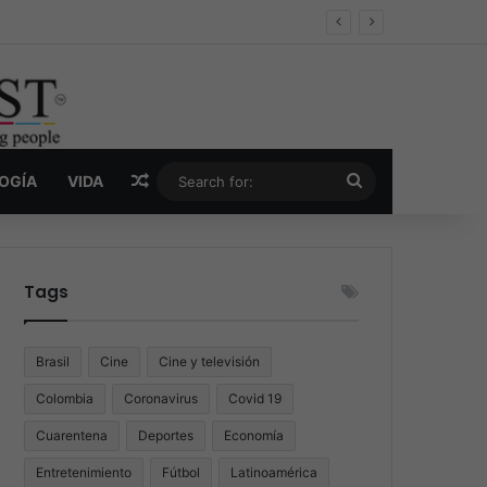
er y la nueva economía de la droga
Random Article
Search
LOGÍA
VIDA
for:
Tags
Brasil
Cine
Cine y televisión
Colombia
Coronavirus
Covid 19
Cuarentena
Deportes
Economía
Entretenimiento
Fútbol
Latinoamérica