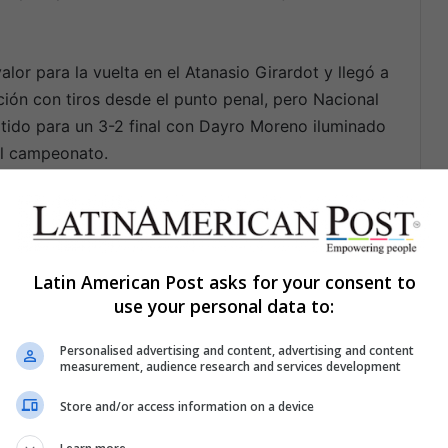
alor para la vuelta en el Atanasio Girardot y llegó a
ción con tiros desde el punto penal, pero Nacional
partido para un 3-2 final con Dayro Moreno iluminado
el campeonato.
 tornaron intensas por los cuatro clubs grandes que
co Nacional Vs. Millonarios F.C. y Deportivo Cali Vs.
 de pie. Millonarios tuvo todo para eliminar a
Latin American Post asks for your consent to
te y con innumerables oportunidades para irse
use your personal data to:
entró.
Personalised advertising and content, advertising and content
measurement, audience research and services development
 como figura tanto en el partido de ida en el
o en el de vuelta en Medellín y fue clave para
Store and/or access information on a device
oreno cazar un rebote del travesaño en el último