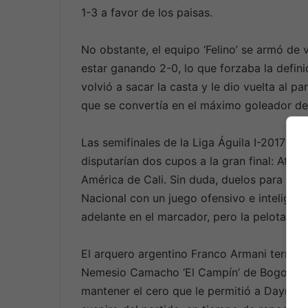
1-3 a favor de los paisas.
No obstante, el equipo ‘Felino’ se armó de v
estar ganando 2-0, lo que forzaba la defini
volvió a sacar la casta y le dio vuelta al 
que se convertía en el máximo goleador d
Las semifinales de la Liga Águila I-2017 se
disputarían dos cupos a la gran final: Atléti
América de Cali. Sin duda, duelos para vivir
Nacional con un juego ofensivo e inteligen
adelante en el marcador, pero la pelota no 
El arquero argentino Franco Armani terminó
Nemesio Camacho ‘El Campín’ de Bogotá com
mantener el cero que le permitió a Dayro M