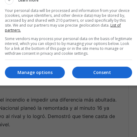
Learn more
n.
Your personal data will be processed and information from your device
(cookies, unique identifiers, and other device data) may be stored by,
udas y preocupación por su nivel. Por su parte,
accessed by and shared with 210 partners, or used specifically by this
América con un cómodo 2-0 en el juego de vuelta.
site. We and our partners may use precise geolocation data.
List of
partners.
Some vendors may process your personal data on the basis of legitimate
l primer encuentro de la final, Deportivo Cali se
interest, which you can object to by managing your options below. Look
for a link at the bottom of this page or in the site menu to manage or
erfectamente 5-0, no solo por la actitud de la
withdraw consent in privacy and cookie settings.
atégico del D.T. Héctor Cárdenas, sino por el
o el partido y unos últimos 20 minutos que
Manage options
Consent
 recordar la última vez que el ‘Rey de Copas’
e sometido.
l incendio e impedir una diferencia más abultada.
 Nacional planeó la remontada y al minuto 16 ya
vo al rival y lo logró. Demostró que tiene casta de
ivel.