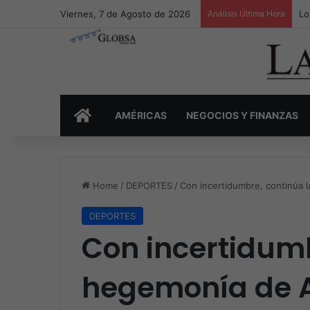
Viernes, 7 de Agosto de 2026
Análisis Última Hora
Lo
INICIO
AMÉRICAS
NEGOCIOS Y FINANZAS
Home
/
DEPORTES
/
Con incertidumbre, continúa l
DEPORTES
Con incertidumb
hegemonía de A