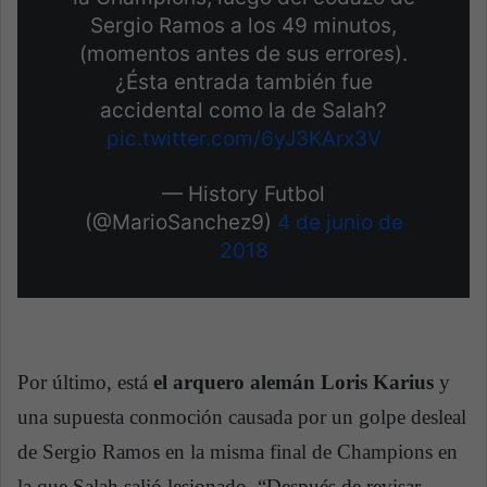
Sergio Ramos a los 49 minutos,
(momentos antes de sus errores).
¿Ésta entrada también fue
accidental como la de Salah?
pic.twitter.com/6yJ3KArx3V
— History Futbol
(@MarioSanchez9)
4 de junio de
2018
Por último, está
el arquero alemán Loris Karius
y
una supuesta conmoción causada por un golpe desleal
de Sergio Ramos en la misma final de Champions en
la que Salah salió lesionado. “Después de revisar