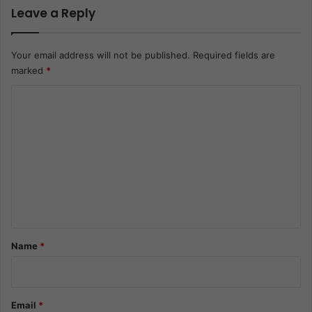
Leave a Reply
Your email address will not be published.
Required fields are
marked
*
C
o
m
m
e
n
t
*
Name
*
Email
*