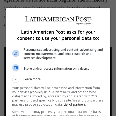
verbales, ante la atónita mirada de todo el plantel
madridista, aunque luego se disculpó con el
canterano.
Latin American Post asks for your
consent to use your personal data to:
Personalised advertising and content, advertising and
content measurement, audience research and
services development
Store and/or access information on a device
¡MÁXIMA TENSIÓN! Sergio Ramos
le dio DOS BALONAZOS al
Learn more
CANTERANO Reguilon en el
Your personal data will be processed and information from
ENTRENAMIENTO. Después SE
your device (cookies, unique identifiers, and other device
data) may be stored by, accessed by and shared with 210
DISCULPÓ en twitter.
#JUGONES
partners, or used specifically by this site. We and our partners
pic.twitter.com/xHffrY4gZP
may use precise geolocation data.
List of partners.
Some vendors may process your personal data on the basis
of legitimate interest, which you can object to by managing