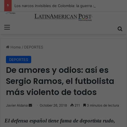
Los narcos invisibles de Colombia: la guerra secreta por la verdad, el poder y la nueva economía de la droga
Menu
S
Home
/
DEPORTES
DEPORTES
De amores y odios: así es
Sergio Ramos, el futbolista
más violento de todos
Javier Aldana
S
October 26, 2018
211
3 minutos de lectura
e
n
El defensa español tiene fama de deportista rudo,
d