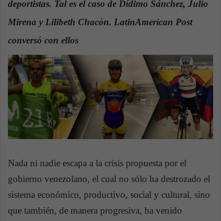
deportistas. Tal es el caso de Dídimo Sánchez, Julio
n
e
Mirena y Lilibeth Chacón. LatinAmerican Post
m
a
conversó con ellos
i
l
Nada ni nadie escapa a la crisis propuesta por el
gobierno venezolano, el cual no sólo ha destrozado el
sistema económico, productivo, social y cultural, sino
que también, de manera progresiva, ha venido