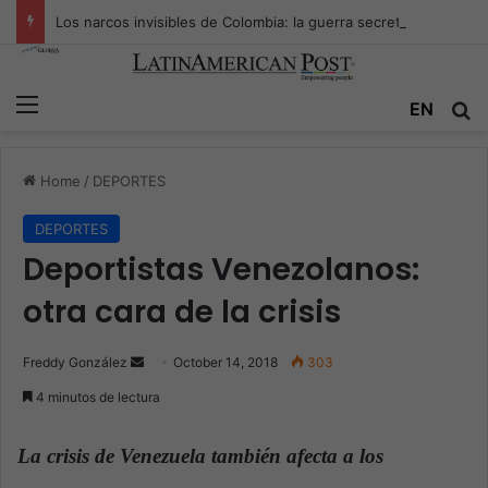
Los narcos invisibles de Colombia: la guerra secreta por la verdad, el poder y la nueva economía de la droga
Menu
EN
S
Home
/
DEPORTES
DEPORTES
Deportistas Venezolanos:
otra cara de la crisis
Freddy González
S
October 14, 2018
303
e
4 minutos de lectura
n
d
La crisis de Venezuela también afecta a los
a