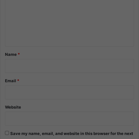
m
m
e
n
t
*
Name
*
Email
*
Website
Save my name, email, and website in this browser for the next