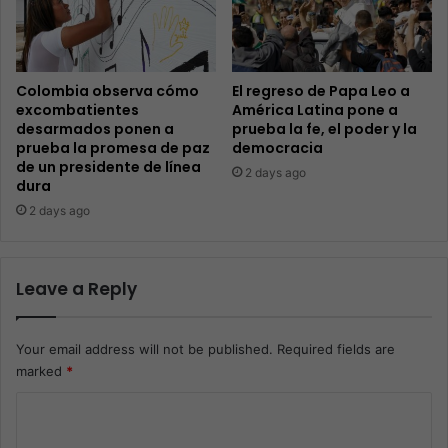
Colombia observa cómo
El regreso de Papa Leo a
excombatientes
América Latina pone a
desarmados ponen a
prueba la fe, el poder y la
prueba la promesa de paz
democracia
de un presidente de línea
2 days ago
dura
2 days ago
Leave a Reply
Your email address will not be published.
Required fields are
marked
*
C
o