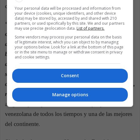
calvario.
Your personal data will be processed and information from
your device (cookies, unique identifiers, and other device
data) may be stored by, accessed by and shared with 210
partners, or used specifically by this site. We and our partners
“Si bien uno es feliz viviendo en su tierra, las
may use precise geolocation data.
List of partners.
oportunidades cada día se cierran más. Yo tuve que
Some vendors may process your personal data on the basis
of legitimate interest, which you can object to by managing
abandonar Venezuela porque no tenía ni para las
your options below. Look for a link at the bottom of this page
or in the site menu to manage or withdraw consent in privacy
bebidas energéticas de mis entrenamientos, y
and cookie settings.
aunque no es fácil lidiar con realidades como la
soledad y la cultura, hoy me siento tranquilla
Consent
corriendo fuera. Hago muchas competencias al año,
recorro el mundo y mal que bien tengo para vivir”
,
Manage options
asegura, quien para muchos es la mejor pedalista
venezolana de todos los tiempos y una de las mejores
del continente.