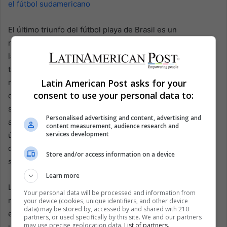
el fútbol sudamericano
El último triunfo del fútbol playa de Brasil es un
recordatorio de la capacidad del deporte para trascender
la mera competencia, incorporando elementos de
tradición cultural, participación recreativa y orgullo
Latin American Post asks for your
nacional. Destaca la necesidad de apoyo e inversión
consent to use your personal data to:
continuos en los deportes para fomentar comunidades
saludables y cohesionadas. Mientras América Latina
Personalised advertising and content, advertising and
adopta el fútbol playa, el deporte ofrece una oportunidad
content measurement, audience research and
services development
única para celebrar la identidad cultural, fomentar estilos
de vida activos y unir a las personas de toda la región en
Store and/or access information on a device
su amor por el juego.
Learn more
La victoria de Brasil en la Copa Mundial de Fútbol Playa es
Your personal data will be processed and information from
más que una simple victoria; es una celebración del
your device (cookies, unique identifiers, and other device
data) may be stored by, accessed by and shared with 210
espíritu perdurable de la cultura brasileña, el poder
partners, or used specifically by this site. We and our partners
may use precise geolocation data.
List of partners.
unificador del deporte y la importancia de la participación