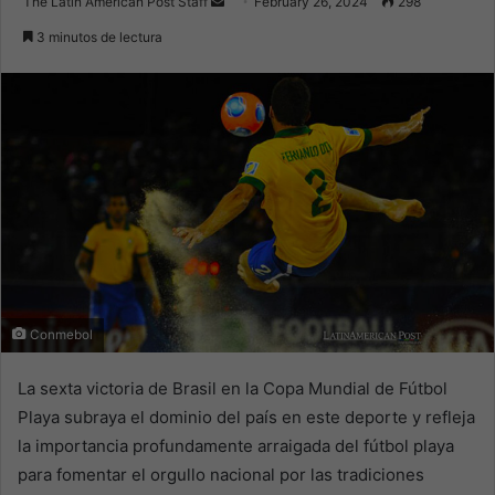
Send
The Latin American Post Staff
February 26, 2024
298
an
3 minutos de lectura
email
Conmebol
La sexta victoria de Brasil en la Copa Mundial de Fútbol
Playa subraya el dominio del país en este deporte y refleja
la importancia profundamente arraigada del fútbol playa
para fomentar el orgullo nacional por las tradiciones