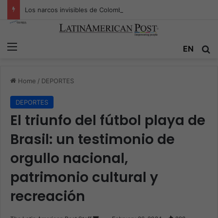
Los narcos invisibles de Colombia: la guerra secreta por la verdad, el poder y la nueva economía de la droga
Menu
Se
EN
Home
/
DEPORTES
DEPORTES
El triunfo del fútbol playa de
Brasil: un testimonio de
orgullo nacional,
patrimonio cultural y
recreación