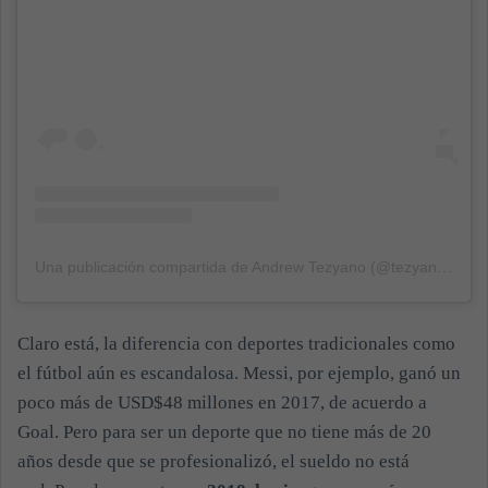
Una publicación compartida de Andrew Tezyano (@tezyano)
el
27
Claro está, la diferencia con deportes tradicionales como
el fútbol aún es escandalosa. Messi, por ejemplo, ganó un
poco más de USD$48 millones en 2017, de acuerdo a
Goal. Pero para ser un deporte que no tiene más de 20
años desde que se profesionalizó, el sueldo no está