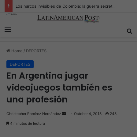
Los narcos invisibles de Colombia: la guerra secreta por la verdad, el poder y la nueva economía de la droga
Menu
S
Home
/
DEPORTES
DEPORTES
En Argentina jugar
videojuegos también es
una profesión
Christopher Ramírez Hernández
S
October 4, 2018
248
e
4 minutos de lectura
n
d