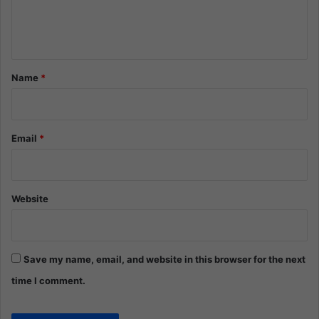
e
n
t
*
Name
*
Email
*
Website
Save my name, email, and website in this browser for the next
time I comment.