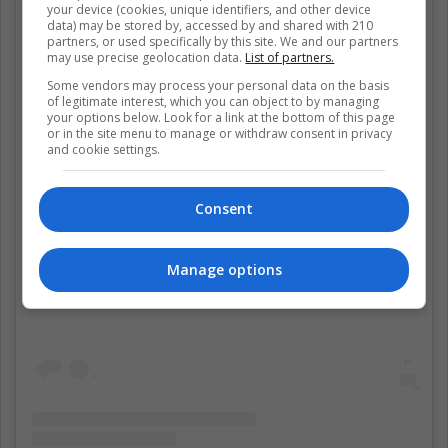
your device (cookies, unique identifiers, and other device
data) may be stored by, accessed by and shared with 210
partners, or used specifically by this site. We and our partners
may use precise geolocation data.
List of partners.
Some vendors may process your personal data on the basis
of legitimate interest, which you can object to by managing
your options below. Look for a link at the bottom of this page
or in the site menu to manage or withdraw consent in privacy
and cookie settings.
Consent
Ver esta publicación en Instagram
Manage options