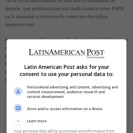
Tal es el reconocimiento de esta nueva modalidad de
deporte, que publicaciones tan tradicionales como ESPN
ya le apuestan a reconocerla como una disciplina
deportiva real.
Es por esto que el famoso medio deportivo decidió otorgar
espacio en ESPN Magazine a Tyler "Ninja" Blevins, uno
de los videojugadores más importantes del mundo.
"La
leyenda de Ninja, el gamer más grande del mundo", es el
Latin American Post asks for your
título que acompaña la foto del deportista en la portada de
consent to use your personal data to:
la famosa publicación.
Personalised advertising and content, advertising and
content measurement, audience research and
services development
Store and/or access information on a device
Learn more
Your personal data will be processed and information from