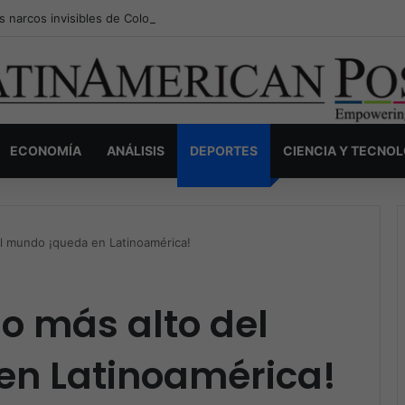
s narcos invisibles de Colombia: la guerra secreta por la verdad, el pod
ECONOMÍA
ANÁLISIS
DEPORTES
CIENCIA Y TECNO
el mundo ¡queda en Latinoamérica!
io más alto del
n Latinoamérica!