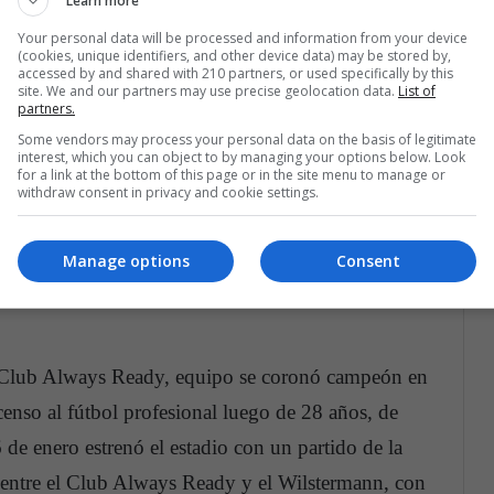
Learn more
Your personal data will be processed and information from your device
(cookies, unique identifiers, and other device data) may be stored by,
accessed by and shared with 210 partners, or used specifically by this
site. We and our partners may use precise geolocation data.
List of
partners.
Some vendors may process your personal data on the basis of legitimate
interest, which you can object to by managing your options below. Look
for a link at the bottom of this page or in the site menu to manage or
withdraw consent in privacy and cookie settings.
Manage options
Consent
el Club Always Ready, equipo se coronó campeón en
nso al fútbol profesional luego de 28 años, de
de enero estrenó el estadio con un partido de la
o entre el Club Always Ready y el Wilstermann, con