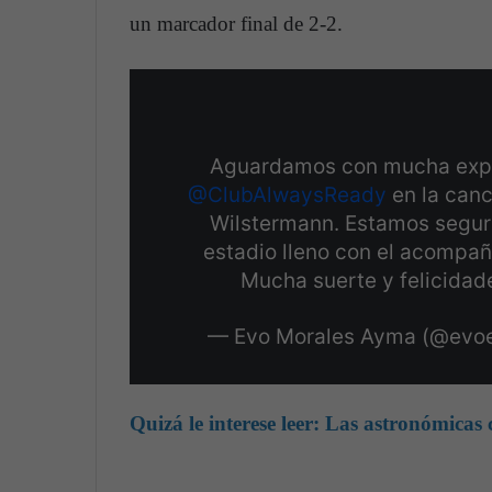
un marcador final de 2-2.
Aguardamos con mucha expect
@ClubAlwaysReady
en la canc
Wilstermann. Estamos seguro
estadio lleno con el acompa
Mucha suerte y felicida
— Evo Morales Ayma (@evo
Quizá le interese leer:
Las astronómicas 