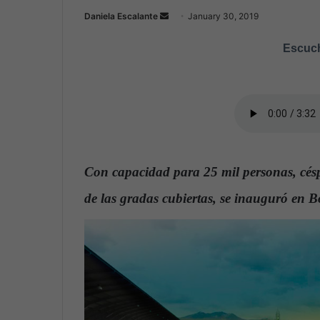
Daniela Escalante
S
January 30, 2019
e
Escuch
n
d
a
n
e
m
a
Con capacidad para 25 mil personas, céspe
i
l
de las gradas cubiertas, se inauguró en Bol