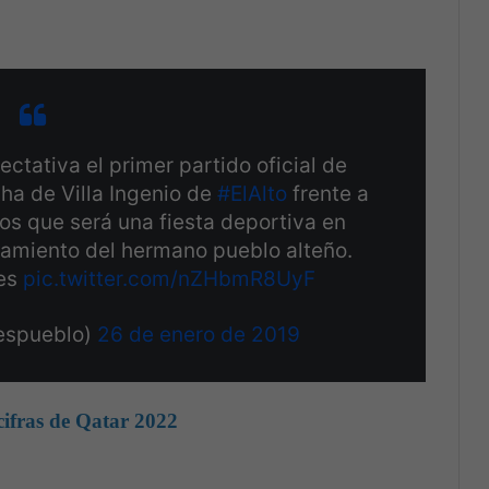
ativa el primer partido oficial de
ha de Villa Ingenio de
#ElAlto
frente a
s que será una fiesta deportiva en
ñamiento del hermano pueblo alteño.
des
pic.twitter.com/nZHbmR8UyF
espueblo)
26 de enero de 2019
cifras de Qatar 2022