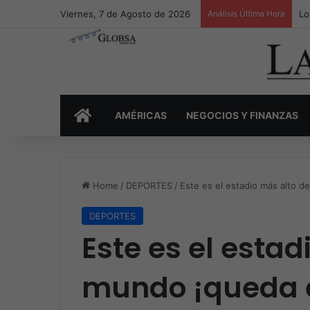
Viernes, 7 de Agosto de 2026
Análisis Última Hora
Lo
INICIO
AMÉRICAS
NEGOCIOS Y FINANZAS
Home
/
DEPORTES
/
Este es el estadio más alto d
DEPORTES
Este es el estad
mundo ¡queda e