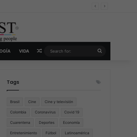
er y la nueva economía de la droga
Random Article
Search
LOGÍA
VIDA
for:
Tags
Brasil
Cine
Cine y televisión
Colombia
Coronavirus
Covid 19
Cuarentena
Deportes
Economía
Entretenimiento
Fútbol
Latinoamérica