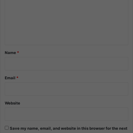
m
m
e
n
t
*
Name
*
Email
*
Website
Save my name, email, and website in this browser for the next