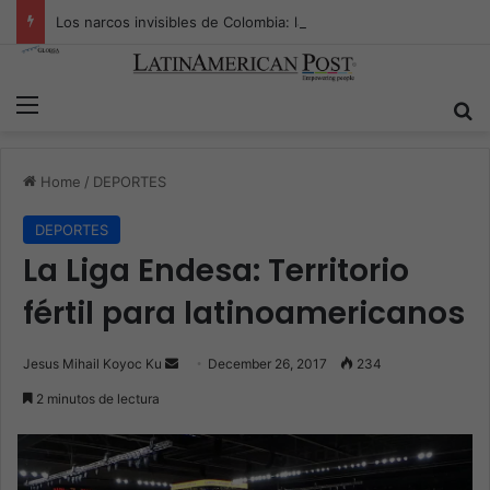
Los narcos invisibles de Colombia: la guerra secreta por la verdad, el poder y la nueva economía de la droga
Menu
S
Home
/
DEPORTES
DEPORTES
La Liga Endesa: Territorio
fértil para latinoamericanos
Jesus Mihail Koyoc Ku
S
December 26, 2017
234
e
2 minutos de lectura
n
d
a