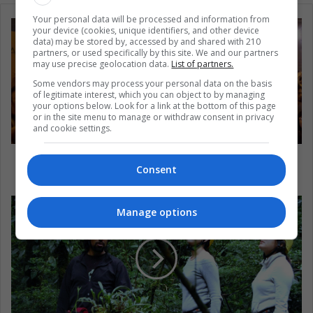
Your personal data will be processed and information from
your device (cookies, unique identifiers, and other device
data) may be stored by, accessed by and shared with 210
partners, or used specifically by this site. We and our partners
may use precise geolocation data.
List of partners.
Some vendors may process your personal data on the basis
of legitimate interest, which you can object to by managing
your options below. Look for a link at the bottom of this page
or in the site menu to manage or withdraw consent in privacy
and cookie settings.
Pacto de impunidad: la amarga navidad
Consent
peruana
Manage options