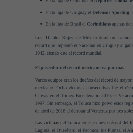
En la liga de Colombia el
Deportes Tolima
ti
En la liga de Uruguay el
Defensor Sporting
l
En la liga de Brasil el
Corinthians
apenas tie
Los ‘Diablos Rojos’ de México dominan Latinoamé
récord que implantó el Nacional en Uruguay al ganar
1942, siendo este el récord mundial.
El poseedor del récord mexicano va por más
Varios equipos eran los dueños del récord de mayor 
mexicano. Ocho victorias consecutivas fue el réc
Chivas en el Torneo Bicentenario 2010, el Veracr
1997. Sin embargo, el Toluca hizo polvo estos regis
de abril de 2018 al derrotar al Veracruz por tres gole
Las victimas del Toluca en este nuevo récord del f
Laguna, el Querétaro, el Pachuca, los Pumas, el Am