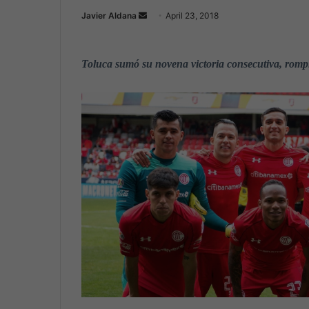
Javier Aldana
S
April 23, 2018
e
n
Toluca sumó su novena victoria consecutiva, rompi
d
a
n
e
m
a
i
l