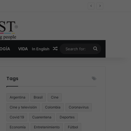
er y la nueva economía de la droga
Random Article
Search
LOGÍA
VIDA
In English
for:
Tags
Argentina
Brasil
Cine
Cine y televisión
Colombia
Coronavirus
Covid 19
Cuarentena
Deportes
Economía
Entretenimiento
Fútbol