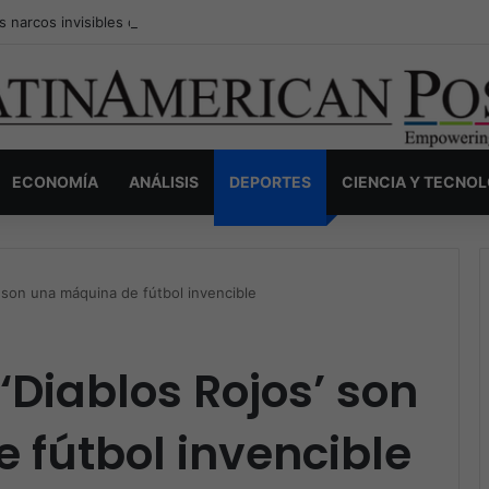
s narcos invisibles de Colombia: la guerra secreta por la verdad, el pod
ECONOMÍA
ANÁLISIS
DEPORTES
CIENCIA Y TECNO
’ son una máquina de fútbol invencible
‘Diablos Rojos’ son
 fútbol invencible