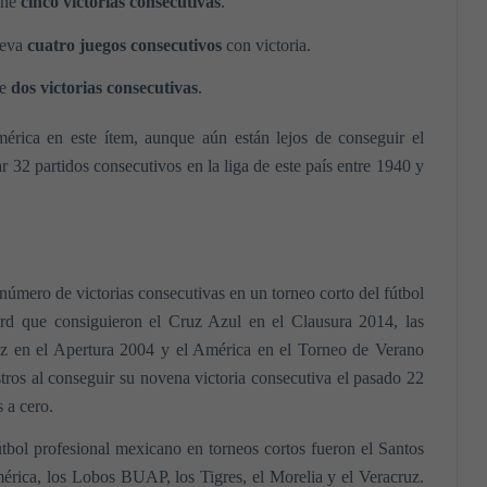
ene
cinco victorias consecutivas
.
leva
cuatro juegos consecutivos
con victoria.
ne
dos victorias consecutivas
.
rica en este ítem, aunque aún están lejos de conseguir el
 32 partidos consecutivos en la liga de este país entre 1940 y
número de victorias consecutivas en un torneo corto del fútbol
ord que consiguieron el Cruz Azul en el Clausura 2014, las
uz en el Apertura 2004 y el América en el Torneo de Verano
tros al conseguir su novena victoria consecutiva el pasado 22
s a cero.
útbol profesional mexicano en torneos cortos fueron el Santos
érica, los Lobos BUAP, los Tigres, el Morelia y el Veracruz.