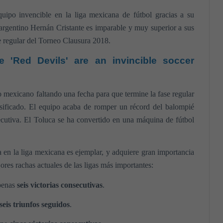
uipo invencible en la liga mexicana de fútbol gracias a su
 argentino Hernán Cristante es imparable y muy superior a sus
se regular del Torneo Clausura 2018.
 'Red Devils' are an invincible soccer
o mexicano faltando una fecha para que termine la fase regular
sificado. El equipo acaba de romper un récord del balompié
ecutiva. El Toluca se ha convertido en una máquina de fútbol
a en la liga mexicana es ejemplar, y adquiere gran importancia
jores rachas actuales de las ligas más importantes:
penas
seis victorias consecutivas
.
seis triunfos seguidos
.