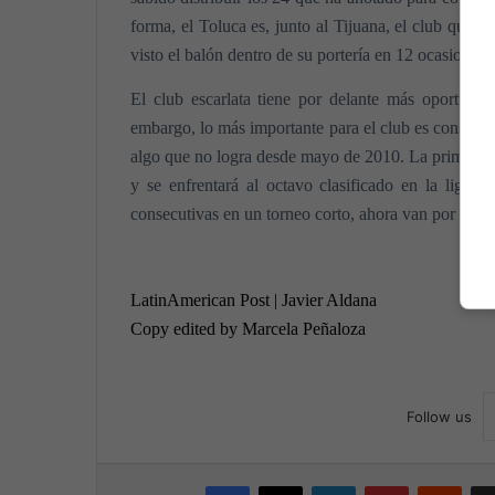
forma, el Toluca es, junto al Tijuana, el club que
visto el balón dentro de su portería en 12 ocasiones.
El club escarlata tiene por delante más oportunid
embargo, lo más importante para el club es conseguir
algo que no logra desde mayo de 2010. La primera ta
y se enfrentará al octavo clasificado en la liguill
consecutivas en un torneo corto, ahora van por la co
LatinAmerican Post | Javier Aldana
Copy edited by Marcela Peñaloza
Follow us
Facebook
X
LinkedIn
Pinterest
Reddit