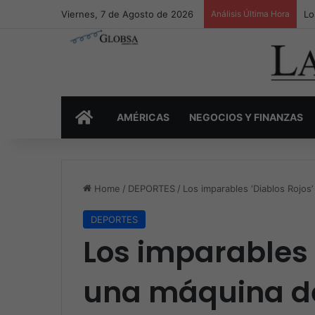
Viernes, 7 de Agosto de 2026
Análisis Última Hora
Lo
INICIO
AMÉRICAS
NEGOCIOS Y FINANZAS
Home
/
DEPORTES
/
Los imparables ‘Diablos Rojos
DEPORTES
Los imparables 
una máquina de