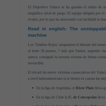
El Deportivo Toluca se ha ganado el rótulo de eq
magnífico nivel de juego. El equipo dirigido por el
rivales, por lo que ha atravesado con facilidad la fa
Read in english:
The unstoppable
machine
Los ‘Diablos Rojos’ aseguraron el liderato del torne
al tener 36 puntos, 7 más que Santos, segundo cla
azteca: consiguió la novena victoria de forma cons
invencible.
El récord de nueve victorias consecutivas del Toluc
a nivel latinoamericano si se tienen en cuenta las me
En la liga de Argentina, el
River Plate
lleva a
En la liga de Chile la
U. de Concepción
lleva