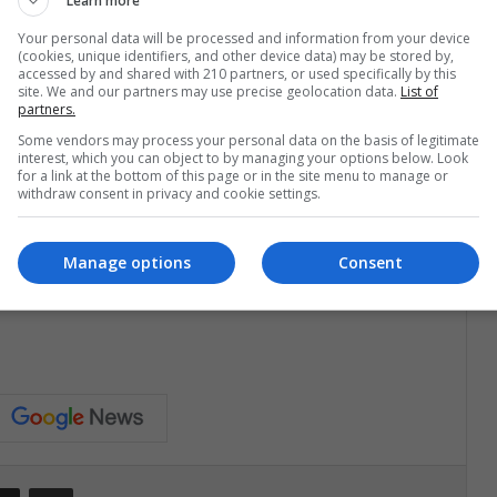
Learn more
 menos goles ha concedido en todo el campeonato, pues solo ha
Your personal data will be processed and information from your device
(cookies, unique identifiers, and other device data) may be stored by,
accessed by and shared with 210 partners, or used specifically by this
site. We and our partners may use precise geolocation data.
List of
ades para seguir rompiendo récords en el fútbol azteca. Sin
partners.
 el título de primera división de México a final de temporada,
Some vendors may process your personal data on the basis of legitimate
rea está hecha, pues clasificó como primero de la fase regular
interest, which you can object to by managing your options below. Look
for a link at the bottom of this page or in the site menu to manage or
a final. Los ‘Diablos Rojos’ ya tienen el récord de victorias
withdraw consent in privacy and cookie settings.
pa.
Manage options
Consent
Compartir por correo electrónico
Print