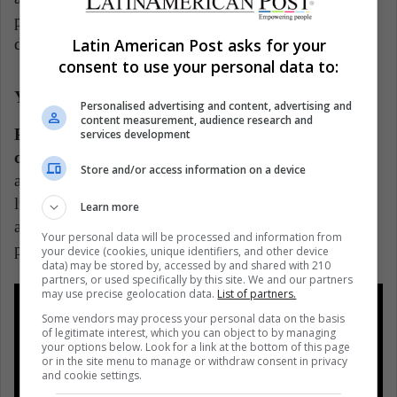
principales talentos chilenos que nuestra región
Latin American Post asks for your
disfrutará durante un largo tiempo.
consent to use your personal data to:
Yuri César
Personalised advertising and content, advertising and
content measurement, audience research and
Por supuesto, el fútbol brasileño también cuenta
services development
con promesas menores a los 25 años
. Con solo 20
Store and/or access information on a device
años, César está adquiriendo minutos en el Fortaleza,
luego de un préstamo del Flamengo, que ve en él una
Learn more
auténtica joya a la que hay que darle ritmo poco a
Your personal data will be processed and information from
poco. Nadie duda de su gran capacidad de regate.
your device (cookies, unique identifiers, and other device
data) may be stored by, accessed by and shared with 210
partners, or used specifically by this site. We and our partners
may use precise geolocation data.
List of partners.
Some vendors may process your personal data on the basis
of legitimate interest, which you can object to by managing
your options below. Look for a link at the bottom of this page
or in the site menu to manage or withdraw consent in privacy
and cookie settings.