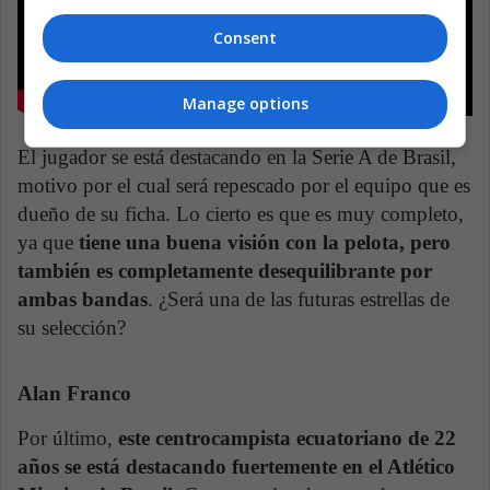
Consent
Manage options
El jugador se está destacando en la Serie A de Brasil,
motivo por el cual será repescado por el equipo que es
dueño de su ficha. Lo cierto es que es muy completo,
ya que
tiene una buena visión con la pelota, pero
también es completamente desequilibrante por
ambas bandas
. ¿Será una de las futuras estrellas de
su selección?
Alan Franco
Por último,
este centrocampista ecuatoriano de 22
años se está destacando fuertemente en el Atlético