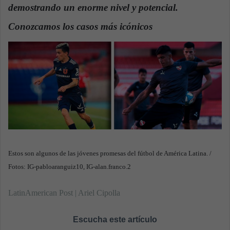
demostrando un enorme nivel y potencial.
a
n
Conozcamos los casos más icónicos
.
e
m
a
i
l
Estos son algunos de las jóvenes promesas del fútbol de América Latina. /
Fotos: IG-pabloaranguiz10, IG-alan.franco.2
LatinAmerican Post | Ariel Cipolla
Escucha este artículo