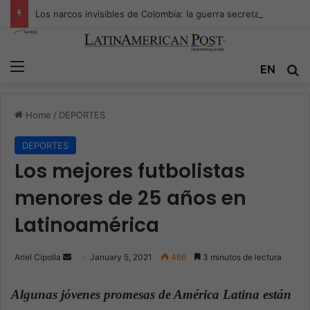
Los narcos invisibles de Colombia: la guerra secreta por la verdad, el poder y la nueva economía de la droga
Menu
EN
S
Home
/
DEPORTES
DEPORTES
Los mejores futbolistas
menores de 25 años en
Latinoamérica
Ariel Cipolla
S
January 5, 2021
466
3 minutos de lectura
e
n
Algunas jóvenes promesas de América Latina están
d